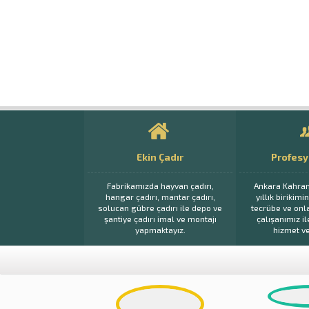
Ekin Çadır
Profesy
Fabrikamızda hayvan çadırı,
Ankara Kahra
hangar çadırı, mantar çadırı,
yıllık birikimi
solucan gübre çadırı ile depo ve
tecrübe ve onl
şantiye çadırı imal ve montajı
çalışanımız i
yapmaktayız.
hizmet v