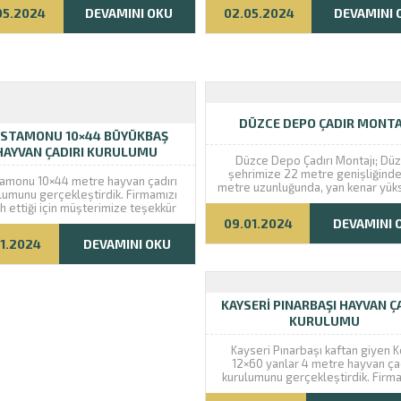
05.2024
DEVAMINI OKU
02.05.2024
DEVAMINI 
DÜZCE DEPO ÇADIR MONTA
STAMONU 10×44 BÜYÜKBAŞ
HAYVAN ÇADIRI KURULUMU
Düzce Depo Çadırı Montajı; Dü
şehrimize 22 metre genişliğinde
amonu 10×44 metre hayvan çadırı
metre uzunluğunda, yan kenar yüks
lumunu gerçekleştirdik. Firmamızı
7 metre olan orta yüksekliği 13 
ih ettiği için müşterimize teşekkür
olan 5 metre genişliğinde sürg
iz. İyi günlerde kullanmanız dileği
09.01.2024
DEVAMINI 
kapıları bulunan Depo Çadırı kurulm
ile.
Değerli firmamız Ekin Çadır’ı tercih 
01.2024
DEVAMINI OKU
için teşekkür...
KAYSERI PINARBAŞI HAYVAN Ç
KURULUMU
Kayseri Pınarbaşı kaftan giyen 
12×60 yanlar 4 metre hayvan çad
kurulumunu gerçekleştirdik. Firm
bizi tercih ettiği için Arif beye te