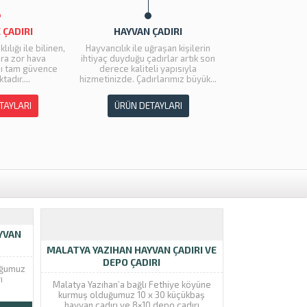
ÇADIRI
İNEK ÇADIRI
ğraşan kişilerin
İnek Çadırı İnek Çadırı hayvancılık
adırlar artık son
sektöründe sıklıkla kullanılan bir
li yapısıyla
tesis türüdür. Ekin Çadır
rlarımız büyük...
tarafından üretilen ve...
TAYLARI
ÜRÜN DETAYLARI
YVAN
MALATYA YAZIHAN HAYVAN ÇADIRI VE
DEPO ÇADIRI
uğumuz
ı
Malatya Yazıhan’a bağlı Fethiye köyüne
kurmuş olduğumuz 10 x 30 küçükbaş
hayvan çadırı ve 8×10 depo çadırı