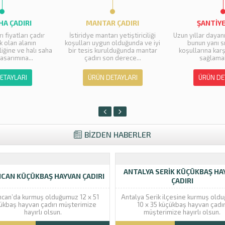
 ÇADIRI
ŞANTIYE ÇADIRI
HAYVAN 
rı yetiştiriciliği
Uzun yıllar dayanıklılığı ile bilinen,
Hayvancılık ile u
 olduğunda ve iyi
bunun yanı sıra zor hava
ihtiyaç duyduğu ç
ulduğunda mantar
koşullarına karşı tam güvence
derece kalite
n derece...
sağlamaktadır....
hizmetinizde. Çadı
ETAYLARI
ÜRÜN DETAYLARI
ÜRÜN DE
BİZDEN HABERLER
ANTALYA SERIK KÜÇÜKBAŞ HA
NCAN KÜÇÜKBAŞ HAYVAN ÇADIRI
ÇADIRI
ncan’da kurmuş olduğumuz 12 x 51
Antalya Serik ilçesine kurmuş old
ükbaş hayvan çadırı müşterimize
10 x 35 küçükbaş hayvan çadır
hayırlı olsun.
müşterimize hayırlı olsun.