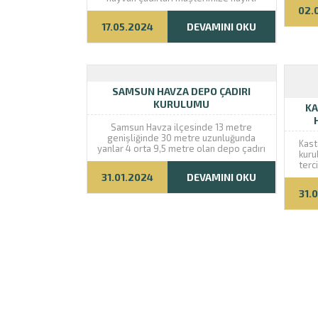
olsun.
02.
17.05.2024
DEVAMINI OKU
SAMSUN HAVZA DEPO ÇADIRI
KURULUMU
KA
Samsun Havza ilçesinde 13 metre
genişliğinde 30 metre uzunluğunda
Kast
yanlar 4 orta 9,5 metre olan depo çadırı
kuru
kurulumunu gerçekleştirdik. Müşterimize
terc
bizi tercih ettiği için teşekkür ederiz. İyi
eder
31.01.2024
DEVAMINI OKU
günlerde kullanmasını temenni ederiz.
31.