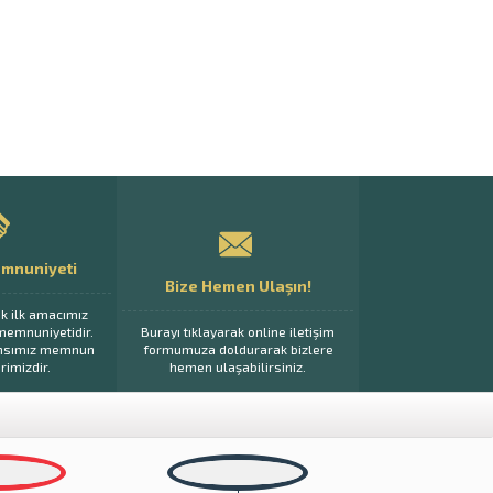
mnuniyeti
Bize Hemen Ulaşın!
ak ilk amacımız
memnuniyetidir.
Burayı tıklayarak online iletişim
ansımız memnun
formumuza doldurarak bizlere
rimizdir.
hemen ulaşabilirsiniz.