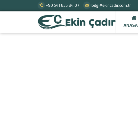
+90 541 835 84 07
bilgi@ekincadir.com.tr
ANASA