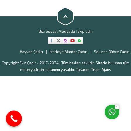
çadırlardır ve hayvanların bu
bir kaç günde üretim tesisine
çadırlar içerisinde rahatça
kavuşabilirsiniz. Çadırlarımız,
yaşayabilmeleri için hazırlanır.
özel metal...
Ayrıca gündelik...
Bizi Sosyal Medyada Takip Edin
Müşteri Temsilcisi
Hayvan Çadırı
İstiridye Mantar Çadırı
Solucan Gübre Çadırı
Copyright Ekin Çadır - 2017-2024 | Tüm hakları saklıdır. Sitede bulunan tüm
materyallerin kullanımı yasaktır. Tasarım:
Team Ajans
Cevap Yaz
1