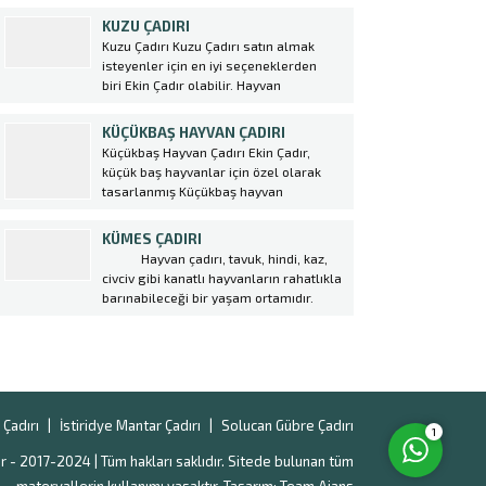
olarak kullanılmaktadır. Şantiye
KUZU ÇADIRI
alanlarınızda her türlü gerek kısa
Kuzu Çadırı Kuzu Çadırı satın almak
gerekse uzun vadeli olsun tüm
isteyenler için en iyi seçeneklerden
ihtiyaçlarınız için Ekin Çadır
biri Ekin Çadır olabilir. Hayvan
olarak şantiye çadırı üretiyoruz....
Çadırı sektöründe lider konumda olan
firma, yüksek kaliteli malzemeler
KÜÇÜKBAŞ HAYVAN ÇADIRI
kullanarak dayanıklı ve uzun ömürlü
Küçükbaş Hayvan Çadırı Ekin Çadır,
çadırlar üretmektedir. Kuzu
küçük baş hayvanlar için özel olarak
Çadırı kurulumu oldukça kolaydır ve
tasarlanmış Küçükbaş hayvan
çiftlik sahiplerine büyük avantajlar
Müşteri Temsilcisi
çadırı üretmektedir. Bu çadırlar,
sağlar. Bu çadırlar,...
hayvanların rahatça barınabileceği,
KÜMES ÇADIRI
korunabileceği ve doğal şartlardan
Hayvan çadırı, tavuk, hindi, kaz,
etkilenmeden yetiştirilebileceği alanlar
civciv gibi kanatlı hayvanların rahatlıkla
sağlamaktadır. Küçükbaş hayvan
barınabileceği bir yaşam ortamıdır.
yetiştiriciliği yapan çiftçiler için hayvan
Ülkemizde kümes hayvancılığı, tavuk
çadırı kurulumunda profesyonel destek
çiftliği oluşturmak amacıyla kurulan
almak oldukça önemlidir....
Kümes Çadırı ger geçen gün
Cevap Yaz
artmaktadır. Yeni iş alanı kurmak
isteyen girişimcilerin çoğunlukla tercih
ettiği kümes hayvancılığı...
Çadırı
İstiridye Mantar Çadırı
Solucan Gübre Çadırı
1
r - 2017-2024 | Tüm hakları saklıdır. Sitede bulunan tüm