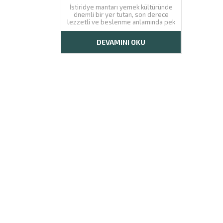
İstiridye mantarı yemek kültüründe
önemli bir yer tutan, son derece
lezzetli ve beslenme anlamında pek
çok yararı bulunan üründür.
Bünyesinin % 80’den fazlasını su
DEVAMINI OKU
oluşturur. Harika bir damak izi
bırakacak mantar, önemli bir ticari
yatırım unsuru olabilir. Fakat bunu
hızlı,...