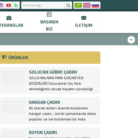
BASINDA
FERANSLAR
İLETIŞIM
BIZ
ÜRÜNLER
SOLUCAN GÜBRE ÇADIRI
SOLUCANLARIN FARK EDİLMEYEN
DEĞERLERİ Solucanlar hiç fark
etmediğimiz ancak hayatın sürekliliği
için çok değerli katkıları bulunan
varlıklardır. Toprak solucanlarının
HANGAR ÇADIRI
varlığı kadar kompost solucanları da bir
İlk olarak askeri alanda kullanılan
o kadar önemlidir. Organik gıda
hangar çadırı , ileriki zamanlarda daha
üretiminde hem toprağı gübreleyen
popüler ve sık kullanılan bir hale
hem de yararlı olmayan böceklerin
gelmek ile birlikte birçok sektörde
istilasından...
kullanılmaya başlanmıştır. Özellikle de
KOYUN ÇADIRI
konar göçer sektörlerde konteynırların