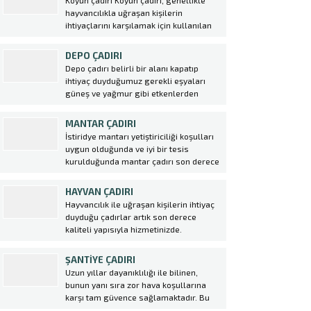
Koyun çadırı Koyun çadırı, genellikle
yerini alan hangar çadırı birçok avantajı
hayvancılıkla uğraşan kişilerin
da beraberinde getirmektedir. hangar...
ihtiyaçlarını karşılamak için kullanılan
özel bir tür çadırdır. Bu çadırlar
genellikle koyunların barınması ve
DEPO ÇADIRI
korunması amacıyla kullanılır. Ekin
Depo çadırı belirli bir alanı kapatıp
Çadır tarafından üretilen koyun
ihtiyaç duyduğumuz gerekli eşyaları
çadırları, yüksek kaliteli malzemeler
güneş ve yağmur gibi etkenlerden
kullanılarak dayanıklı ve uzun
korunması için yapılması şart olan bir
ömürlüdür. Bu...
sistemidir. Betonarme yapıların aksine
MANTAR ÇADIRI
daha hızlı kurulum ve maliyetsiz bir
İstiridye mantarı yetiştiriciliği koşulları
sistemdir. Betonarme yapılar günümüz
uygun olduğunda ve iyi bir tesis
şartlarında çok prosedür gerektiren
kurulduğunda mantar çadırı son derece
yapılardır....
kazançlı bir yatırımdır. Tüketimi özellikle
büyükşehirlerde daha fazladır. Kültür
HAYVAN ÇADIRI
mantarı, etin yerini tutabilecek kadar
Hayvancılık ile uğraşan kişilerin ihtiyaç
yoğun protein deposudur. Et fiyatlarına
duyduğu çadırlar artık son derece
bakıldığında çok daha ucuz bir protein...
kaliteli yapısıyla hizmetinizde.
Çadırlarımız büyük bir özen ve emek ile
imal edilmiş, kaliteli ve dayanıklı
ŞANTIYE ÇADIRI
şekilde üretilerek piyasaya
Uzun yıllar dayanıklılığı ile bilinen,
sunulmuştur. Ekin çadır olarak her
bunun yanı sıra zor hava koşullarına
zaman yenilikçi tasamı ve güvenilir
karşı tam güvence sağlamaktadır. Bu
markasıyla bir...
nedenlerden dolayı günümüzde yaygın