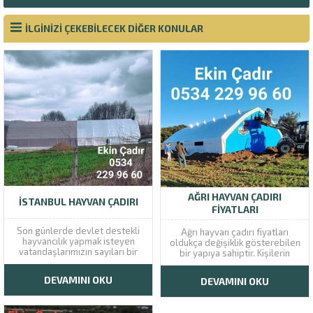
İLGİNİZİ ÇEKEBİLECEK DİĞER KONULAR
AĞRI HAYVAN ÇADIRI
İSTANBUL HAYVAN ÇADIRI
FIYATLARI
Son günlerde devlet destekli
Ağrı hayvan çadırı fiyatları
hayvancılık yapmak isteyen
oldukça değişiklik gösterebilen
vatandaşlarımızın sayıları bir
bir yapıya sahiptir. Kişilerin
hayli artmaya başladı.
ihtiyacı olan çadır türü,
Hayvancılığın, getirisi yüksek bir
genellikle beslenen hayvana
DEVAMINI OKU
DEVAMINI OKU
çalışma alanı olması, bu ilginin
göre değişiklik göstermektedir.
nedenleri arasında yer alıyor.
Örneğin büyükbaş hayvan
Ancak bu işte başarılı
besleyen kişiler için farklı