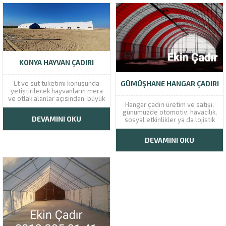
KONYA HAYVAN ÇADIRI
GÜMÜŞHANE HANGAR ÇADIRI
Et ve süt tüketimi konusunda
yetiştirilecek hayvanların mera
ve otlak alanlar açısından, büyük
Hangar çadırı üretim ve satışı,
bir avantaja sahip olan Konya
günümüzde otomotiv, havacılık,
şehri; tarım ile hayvancılık
DEVAMINI OKU
sosyal etkinlikler ya da lojistik
kapsamında gelişmiş
sektörlerinde hizmet veren
şehirlerden biridir. Türkiye’nin
firmalar için
en geniş yüz ölçümlerinden
DEVAMINI OKU
gerçekleştirilmektedir. Hangar
birine sahip olan şehir, iç
çadırlarının kullanım amaçları,
Anadolu bölgesinde
genellikle çeşitli malzemelerin
bulunmakta ve...
istiflenmesidir. Depo görevinde
kullanılan hangar çadırları, çok
çeşitli boyutlarda olabilir ve
çeşitli türlerde malzemelerin...