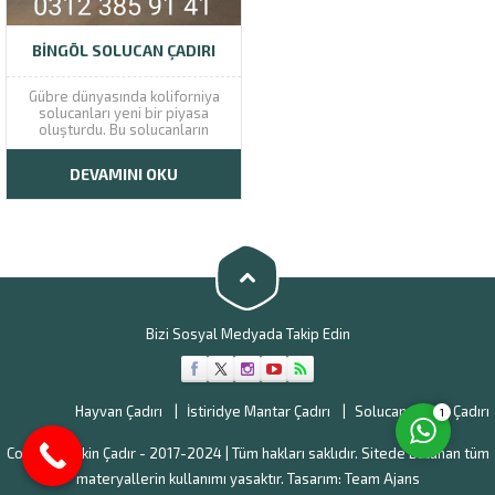
BINGÖL SOLUCAN ÇADIRI
Gübre dünyasında koliforniya
solucanları yeni bir piyasa
oluşturdu. Bu solucanların
gübresi, diğer gübrelere göre
çok daha verimli özelliklere
DEVAMINI OKU
sahip. Tarımda ve peyzajcılık
Müşteri Temsilcisi
sektöründe yeni bir anlayış
haline gelen solucan gübreleri,
yeni bir iş kapısı aline geldi.
Günümüzde bu sektöre olan...
Bizi Sosyal Medyada Takip Edin
Cevap Yaz
Hayvan Çadırı
İstiridye Mantar Çadırı
Solucan Gübre Çadırı
1
Copyright Ekin Çadır - 2017-2024 | Tüm hakları saklıdır. Sitede bulunan tüm
materyallerin kullanımı yasaktır. Tasarım:
Team Ajans