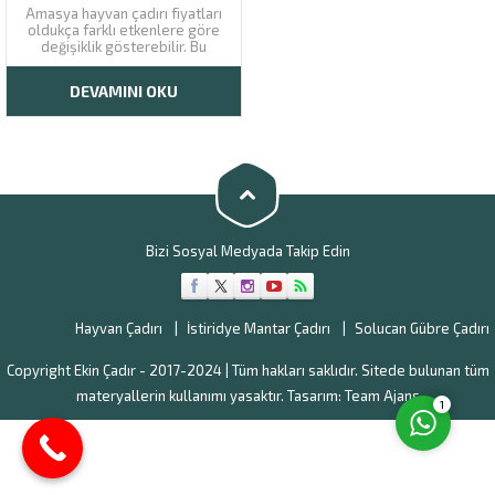
Amasya hayvan çadırı fiyatları
oldukça farklı etkenlere göre
değişiklik gösterebilir. Bu
nedenle de çadır alacak kişilerin
firmamızı arayarak gerekli
DEVAMINI OKU
bilgiyi alması önerilmektedir.
Beslenilen hayvan türüne göre
değişiklik gösteren çadır
fiyatları son derece farklı
skalaya sahiptir. Bu fiyatların
Müşteri Temsilcisi
dikkatli şekilde incelenmesi...
Bizi Sosyal Medyada Takip Edin
Hayvan Çadırı
İstiridye Mantar Çadırı
Solucan Gübre Çadırı
Cevap Yaz
Copyright Ekin Çadır - 2017-2024 | Tüm hakları saklıdır. Sitede bulunan tüm
materyallerin kullanımı yasaktır. Tasarım:
Team Ajans
1