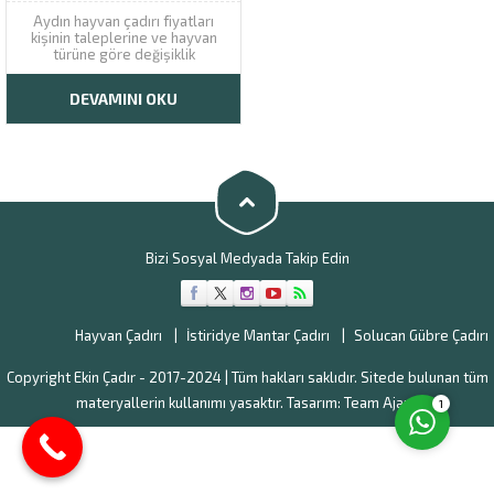
Aydın hayvan çadırı fiyatları
kişinin taleplerine ve hayvan
türüne göre değişiklik
gösterebilir. Bu nedenle de
hayvan çadırı almak isteyen
DEVAMINI OKU
kişilerin mutlaka firmamız ile
iletişime geçerek bilgi alması
gereklidir. Uzman kadromuz
tarafından sizlere gerekli tüm
bilgilendirme yapılarak çadır
Müşteri Temsilcisi
işleminin toplam maliyeti...
Bizi Sosyal Medyada Takip Edin
Cevap Yaz
Hayvan Çadırı
İstiridye Mantar Çadırı
Solucan Gübre Çadırı
Copyright Ekin Çadır - 2017-2024 | Tüm hakları saklıdır. Sitede bulunan tüm
materyallerin kullanımı yasaktır. Tasarım:
Team Ajans
1