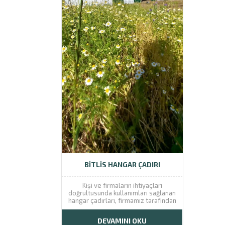
BITLIS HANGAR ÇADIRI
Kişi ve firmaların ihtiyaçları
doğrultusunda kullanımları sağlanan
hangar çadırları, firmamız tarafından
özenle üretilmektedir. Farklı model
ve ebatlara sahip olarak üretimleri
DEVAMINI OKU
gerçekleştirilen hangar çadırları,