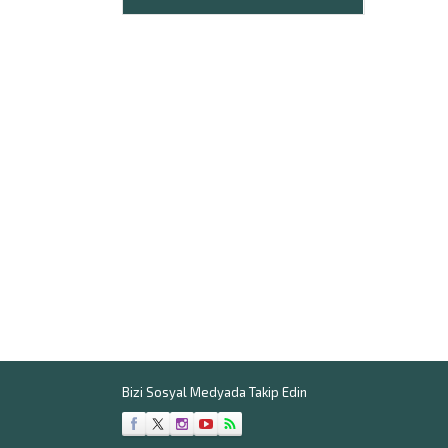
yakın il ve ilçelere gidilerek yine
firmamız tarafından kurulumları
gerçekleştirilerek satışa
sunulmaktadır. Bitlis hangar çadırı
fiyatları, müşterilerimizin...
Bizi Sosyal Medyada Takip Edin