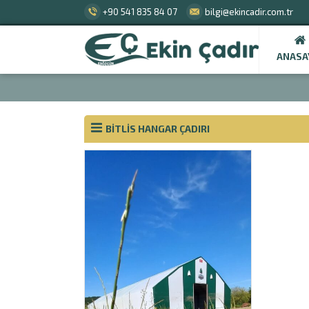
+90 541 835 84 07
bilgi@ekincadir.com.tr
ANASA
BITLIS HANGAR ÇADIRI