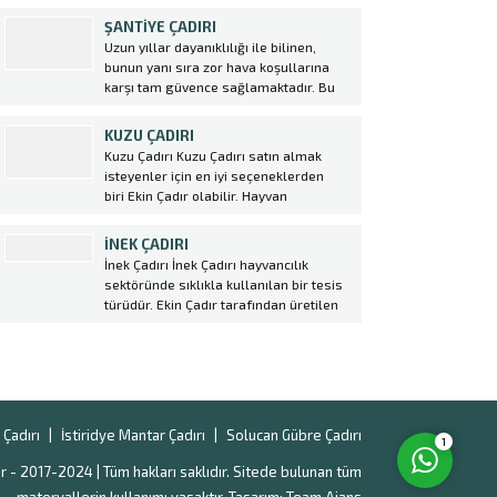
hayvanların rahatça barınabileceği,
ŞANTIYE ÇADIRI
korunabileceği ve doğal şartlardan
Uzun yıllar dayanıklılığı ile bilinen,
etkilenmeden yetiştirilebileceği alanlar
bunun yanı sıra zor hava koşullarına
sağlamaktadır. Küçükbaş hayvan
karşı tam güvence sağlamaktadır. Bu
yetiştiriciliği yapan çiftçiler için hayvan
nedenlerden dolayı günümüzde yaygın
çadırı kurulumunda profesyonel destek
olarak kullanılmaktadır. Şantiye
KUZU ÇADIRI
almak oldukça önemlidir....
alanlarınızda her türlü gerek kısa
Kuzu Çadırı Kuzu Çadırı satın almak
gerekse uzun vadeli olsun tüm
isteyenler için en iyi seçeneklerden
ihtiyaçlarınız için Ekin Çadır
biri Ekin Çadır olabilir. Hayvan
olarak şantiye çadırı üretiyoruz....
Müşteri Temsilcisi
Çadırı sektöründe lider konumda olan
firma, yüksek kaliteli malzemeler
İNEK ÇADIRI
kullanarak dayanıklı ve uzun ömürlü
İnek Çadırı İnek Çadırı hayvancılık
çadırlar üretmektedir. Kuzu
sektöründe sıklıkla kullanılan bir tesis
Çadırı kurulumu oldukça kolaydır ve
türüdür. Ekin Çadır tarafından üretilen
çiftlik sahiplerine büyük avantajlar
ve satılan hayvan çadırları, modern
sağlar. Bu çadırlar,...
tarım teknikleri ile uyumlu şekilde
tasarlanmıştır. İnek Çadırı seçerken
Cevap Yaz
dikkat edilmesi gereken bazı önemli
noktalar vardır. Öncelikle hayvan
sayısına ve ihtiyaca uygun bir...
Çadırı
İstiridye Mantar Çadırı
Solucan Gübre Çadırı
1
r - 2017-2024 | Tüm hakları saklıdır. Sitede bulunan tüm