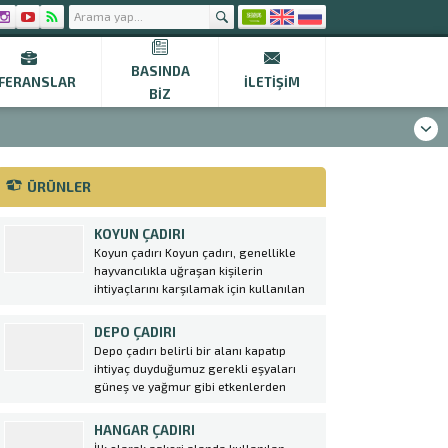
BASINDA
FERANSLAR
İLETIŞIM
BIZ
ÜRÜNLER
KOYUN ÇADIRI
Koyun çadırı Koyun çadırı, genellikle
hayvancılıkla uğraşan kişilerin
ihtiyaçlarını karşılamak için kullanılan
özel bir tür çadırdır. Bu çadırlar
genellikle koyunların barınması ve
DEPO ÇADIRI
korunması amacıyla kullanılır. Ekin
Depo çadırı belirli bir alanı kapatıp
Çadır tarafından üretilen koyun
ihtiyaç duyduğumuz gerekli eşyaları
çadırları, yüksek kaliteli malzemeler
güneş ve yağmur gibi etkenlerden
kullanılarak dayanıklı ve uzun
korunması için yapılması şart olan bir
ömürlüdür. Bu...
sistemidir. Betonarme yapıların aksine
HANGAR ÇADIRI
daha hızlı kurulum ve maliyetsiz bir