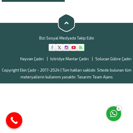
şekilde beslenmesine olanak
sağlar. Ekin Çadır tarafından
üretilen bu çadırlar, dayanıklı ve
uzun ömürlü malzemelerden
yapılmıştır. Büyükbaş Hayvan
Çadırı,...
Bizi Sosyal Medyada Takip Edin
Müşteri Temsilcisi
Hayvan Çadırı
İstiridye Mantar Çadırı
Solucan Gübre Çadırı
Copyright Ekin Çadır - 2017-2024 | Tüm hakları saklıdır. Sitede bulunan tüm
materyallerin kullanımı yasaktır. Tasarım:
Team Ajans
Cevap Yaz
1