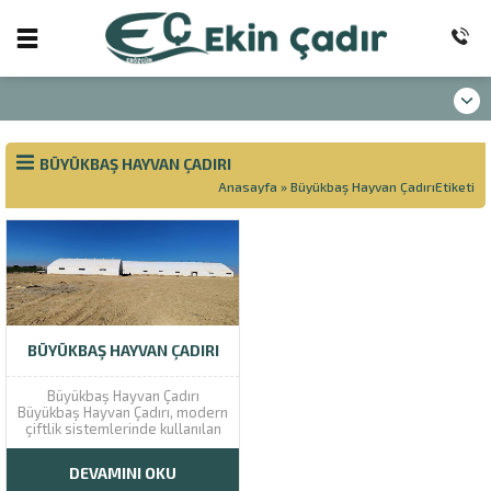
BÜYÜKBAŞ HAYVAN ÇADIRI
Anasayfa
»
Büyükbaş Hayvan ÇadırıEtiketi
BÜYÜKBAŞ HAYVAN ÇADIRI
Büyükbaş Hayvan Çadırı
Büyükbaş Hayvan Çadırı, modern
çiftlik sistemlerinde kullanılan
önemli bir yapıdır. Bu çadırlar,
hayvanların barınma ihtiyacını
DEVAMINI OKU
karşılayarak onların sağlıklı bir