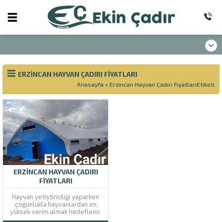
ERZINCAN HAYVAN ÇADIRI FIYATLARI
Anasayfa
»
Erzincan Hayvan Çadırı FiyatlarıEtiketi
ERZINCAN HAYVAN ÇADIRI
FIYATLARI
Hayvan yetiştiriciliği yaparken
çoğunlukla hayvanlardan en
yüksek verim almak hedeflenir.
Hayvanlardan en iyi şekilde