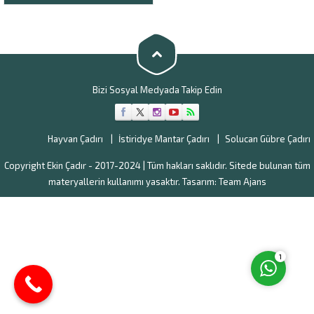
uygun fiyata tasarlayarak siz
değerli çiftçilerimizin gönlünü
kazanmaktadır. Iğdır hayvan
çadırı fiyatları genel olarak
çadırların boyutlarına ve...
Bizi Sosyal Medyada Takip Edin
Müşteri Temsilcisi
Hayvan Çadırı
İstiridye Mantar Çadırı
Solucan Gübre Çadırı
Copyright Ekin Çadır - 2017-2024 | Tüm hakları saklıdır. Sitede bulunan tüm
materyallerin kullanımı yasaktır. Tasarım:
Team Ajans
Cevap Yaz
1