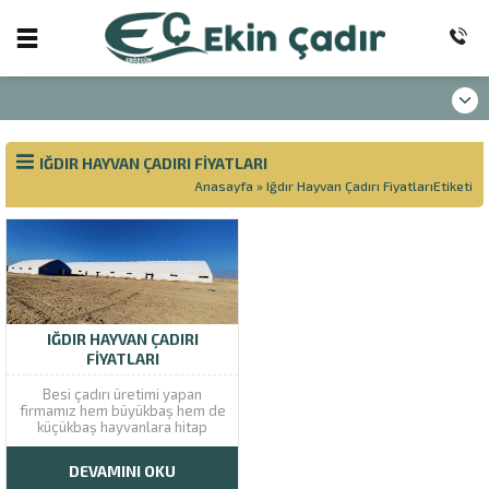
IĞDIR HAYVAN ÇADIRI FIYATLARI
Anasayfa
»
Iğdır Hayvan Çadırı FiyatlarıEtiketi
IĞDIR HAYVAN ÇADIRI
FIYATLARI
Besi çadırı üretimi yapan
firmamız hem büyükbaş hem de
küçükbaş hayvanlara hitap
etmektedir. Iğdır merkez ve
ilçelerinde hizmet sunan
DEVAMINI OKU
firmamız en kaliteli ürünü en