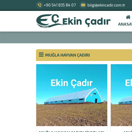
+90 541 835 84 07
bilgi@ekincadir.com.tr
ANASA
MUĞLA HAYVAN ÇADIRI