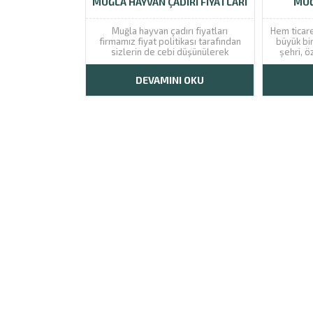
MUĞLA HAYVAN ÇADIRI FIYATLARI
MUĞ
Muğla hayvan çadırı fiyatları
Hem ticar
firmamız fiyat politikası tarafından
büyük bi
sizlerin de cebi düşünülerek
şehri, ö
tasarlanmıştır. Bu sayede kişiler son
zaman et 
derece uygun fiyatlarda çadır sahibi
yoğun bir
DEVAMINI OKU
olabilir. Muğla ilinde hayvancılık ile
otell
uğraşan ciddi bir kesim vardır. Bu iş
yazlıkçıl
ile uğraşan herkesin en önemli
ihtiyaçlarından...