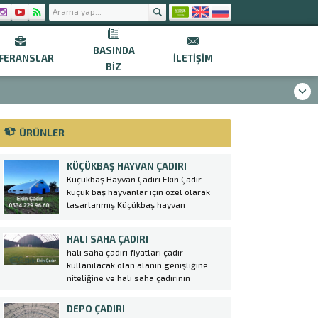
BASINDA
FERANSLAR
İLETIŞIM
BIZ
ÜRÜNLER
KÜÇÜKBAŞ HAYVAN ÇADIRI
Küçükbaş Hayvan Çadırı Ekin Çadır,
küçük baş hayvanlar için özel olarak
tasarlanmış Küçükbaş hayvan
çadırı üretmektedir. Bu çadırlar,
hayvanların rahatça barınabileceği,
HALI SAHA ÇADIRI
korunabileceği ve doğal şartlardan
halı saha çadırı fiyatları çadır
etkilenmeden yetiştirilebileceği alanlar
kullanılacak olan alanın genişliğine,
sağlamaktadır. Küçükbaş hayvan
niteliğine ve halı saha çadırının
yetiştiriciliği yapan çiftçiler için hayvan
tasarımına bağlı olarak değişkenlik
çadırı kurulumunda profesyonel destek
göstermektedir. Firmamız tarafından
almak oldukça önemlidir....
DEPO ÇADIRI
üretilen halı saha çadırları hem gece