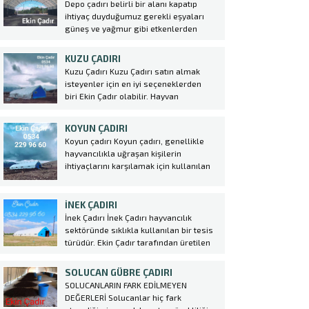
Depo çadırı belirli bir alanı kapatıp
hem de gündüz aktiviteleri için engel
ihtiyaç duyduğumuz gerekli eşyaları
teşkil etmemektedir. Çadırlar
güneş ve yağmur gibi etkenlerden
uygulanırken iskelet sistemi üzerine...
korunması için yapılması şart olan bir
sistemidir. Betonarme yapıların aksine
KUZU ÇADIRI
daha hızlı kurulum ve maliyetsiz bir
Kuzu Çadırı Kuzu Çadırı satın almak
sistemdir. Betonarme yapılar günümüz
isteyenler için en iyi seçeneklerden
şartlarında çok prosedür gerektiren
biri Ekin Çadır olabilir. Hayvan
yapılardır....
Çadırı sektöründe lider konumda olan
firma, yüksek kaliteli malzemeler
KOYUN ÇADIRI
kullanarak dayanıklı ve uzun ömürlü
Koyun çadırı Koyun çadırı, genellikle
çadırlar üretmektedir. Kuzu
hayvancılıkla uğraşan kişilerin
Çadırı kurulumu oldukça kolaydır ve
ihtiyaçlarını karşılamak için kullanılan
çiftlik sahiplerine büyük avantajlar
özel bir tür çadırdır. Bu çadırlar
sağlar. Bu çadırlar,...
genellikle koyunların barınması ve
korunması amacıyla kullanılır. Ekin
İNEK ÇADIRI
Çadır tarafından üretilen koyun
İnek Çadırı İnek Çadırı hayvancılık
çadırları, yüksek kaliteli malzemeler
sektöründe sıklıkla kullanılan bir tesis
kullanılarak dayanıklı ve uzun
türüdür. Ekin Çadır tarafından üretilen
ömürlüdür. Bu...
ve satılan hayvan çadırları, modern
tarım teknikleri ile uyumlu şekilde
SOLUCAN GÜBRE ÇADIRI
tasarlanmıştır. İnek Çadırı seçerken
SOLUCANLARIN FARK EDİLMEYEN
dikkat edilmesi gereken bazı önemli
DEĞERLERİ Solucanlar hiç fark
noktalar vardır. Öncelikle hayvan