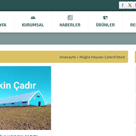
YFA
KURUMSAL
HABERLER
ÜRÜNLER
RE
Anasayfa
»
Muğla Hayvan ÇadırıEtiketi