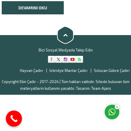
bir potansiyele sahip şehirler
arasındadır. Katkı sağlayan hava
DEVAMINI OKU
koşulları da eklendiği zaman
değişik meyve ve sebzelerin
üretimi, her yıl yüksek miktarda
gerçekleştirilmektedir. Fakat bu
üretimin daha fazla...
Müşteri Temsilcisi
Bizi Sosyal Medyada Takip Edin
Hayvan Çadırı
İstiridye Mantar Çadırı
Solucan Gübre Çadırı
Copyright Ekin Çadır - 2017-2024 | Tüm hakları saklıdır. Sitede bulunan tüm
materyallerin kullanımı yasaktır. Tasarım:
Team Ajans
Cevap Yaz
1