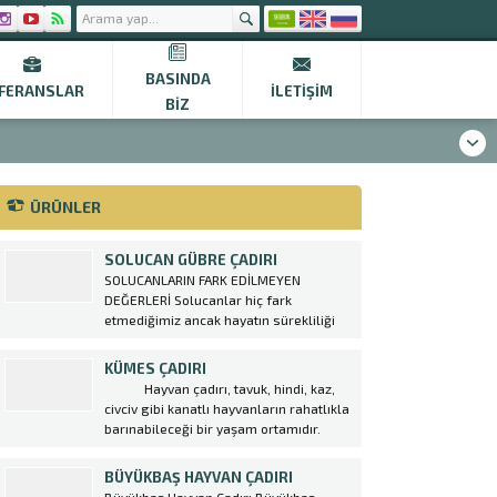
BASINDA
FERANSLAR
İLETIŞIM
BIZ
ÜRÜNLER
SOLUCAN GÜBRE ÇADIRI
SOLUCANLARIN FARK EDİLMEYEN
DEĞERLERİ Solucanlar hiç fark
etmediğimiz ancak hayatın sürekliliği
için çok değerli katkıları bulunan
varlıklardır. Toprak solucanlarının
KÜMES ÇADIRI
varlığı kadar kompost solucanları da bir
Hayvan çadırı, tavuk, hindi, kaz,
o kadar önemlidir. Organik gıda
civciv gibi kanatlı hayvanların rahatlıkla
üretiminde hem toprağı gübreleyen
barınabileceği bir yaşam ortamıdır.
hem de yararlı olmayan böceklerin
Ülkemizde kümes hayvancılığı, tavuk
istilasından...
çiftliği oluşturmak amacıyla kurulan
BÜYÜKBAŞ HAYVAN ÇADIRI
Kümes Çadırı ger geçen gün