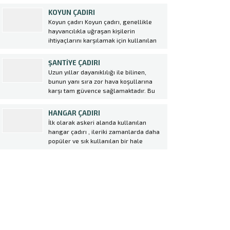
sistemidir. Betonarme yapıların aksine
KOYUN ÇADIRI
daha hızlı kurulum ve maliyetsiz bir
Koyun çadırı Koyun çadırı, genellikle
sistemdir. Betonarme yapılar günümüz
hayvancılıkla uğraşan kişilerin
şartlarında çok prosedür gerektiren
ihtiyaçlarını karşılamak için kullanılan
yapılardır....
özel bir tür çadırdır. Bu çadırlar
genellikle koyunların barınması ve
ŞANTIYE ÇADIRI
korunması amacıyla kullanılır. Ekin
Uzun yıllar dayanıklılığı ile bilinen,
Çadır tarafından üretilen koyun
bunun yanı sıra zor hava koşullarına
çadırları, yüksek kaliteli malzemeler
karşı tam güvence sağlamaktadır. Bu
kullanılarak dayanıklı ve uzun
nedenlerden dolayı günümüzde yaygın
ömürlüdür. Bu...
olarak kullanılmaktadır. Şantiye
HANGAR ÇADIRI
alanlarınızda her türlü gerek kısa
İlk olarak askeri alanda kullanılan
gerekse uzun vadeli olsun tüm
hangar çadırı , ileriki zamanlarda daha
ihtiyaçlarınız için Ekin Çadır
popüler ve sık kullanılan bir hale
olarak şantiye çadırı üretiyoruz....
gelmek ile birlikte birçok sektörde
kullanılmaya başlanmıştır. Özellikle de
konar göçer sektörlerde konteynırların
yerini alan hangar çadırı birçok avantajı
da beraberinde getirmektedir. hangar...