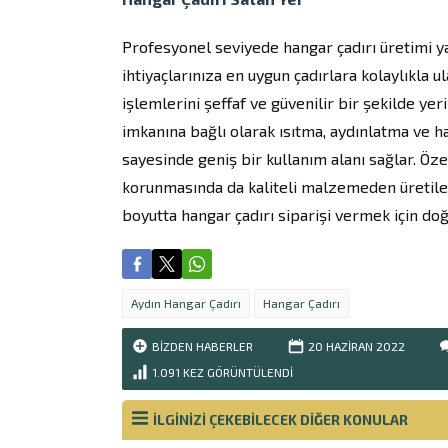
Profesyonel seviyede hangar çadırı üretimi 
ihtiyaçlarınıza en uygun çadırlara kolaylıkla u
işlemlerini şeffaf ve güvenilir bir şekilde ye
imkanına bağlı olarak ısıtma, aydınlatma ve h
sayesinde geniş bir kullanım alanı sağlar. Ö
korunmasında da kaliteli malzemeden üretilen 
boyutta hangar çadırı siparişi vermek için doğ
Aydın Hangar Çadırı
Hangar Çadırı
BIZDEN HABERLER
20 HAZIRAN
2022
1.091
KEZ GÖRÜNTÜLENDI
İLGİNİZİ ÇEKEBİLECEK DİĞER KONULAR