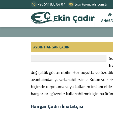
+90 541 835 84 07
bilgi@ekincadir.com.tr
ANASA
AYDIN HANGAR ÇADIRI
So
h
değişiklik gösterebilir. Her boyutta ve özellik
avantajından yararlanabilirsiniz. Kolon ve kir
biçimde depolama veya kullanım imkanı elde edi
hangarları güvenle kullanabilmek için bu ürün
Hangar Çadırı İmalatçısı