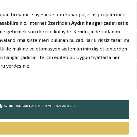
yapan firmamız sayesinde tüm konar göçer iş projelerinde
laşabilirsiniz. İnternet üzerinden
Aydın hangar çadırı
satış
rine getirmek son derece kolaydır. Kendi içinde kullanım
avalandırma sistemleri bulunan bu çadırlar kirişsiz tasarımı
zellikle makine ve otomasyon sistemlerinin dış etkenlerden
hangar çadırları tercih edilebilir. Uygun fiyatlarla her
ru yerdesiniz.
AYDIN HANGAR ÇADIRI IÇIN
YORUMLAR KAPALI