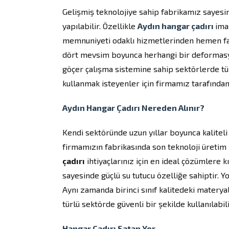
Gelişmiş teknolojiye sahip fabrikamız sayesin
yapılabilir. Özellikle
Aydın hangar çadırı
ima
memnuniyeti odaklı hizmetlerinden hemen fay
dört mevsim boyunca herhangi bir deformasyon
göçer çalışma sistemine sahip sektörlerde tüm
kullanmak isteyenler için firmamız tarafında
Aydın Hangar Çadırı Nereden Alınır?
Kendi sektöründe uzun yıllar boyunca kalitel
firmamızın fabrikasında son teknoloji üretim
çadırı
ihtiyaçlarınız için en ideal çözümlere k
sayesinde güçlü su tutucu özelliğe sahiptir. 
Aynı zamanda birinci sınıf kalitedeki materyal
türlü sektörde güvenli bir şekilde kullanılabili
Hangar Çadırı Satan Yer