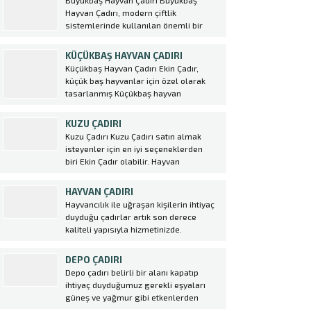
Büyükbaş Hayvan Çadırı Büyükbaş
artmaktadır. Yeni iş alanı kurmak
Hayvan Çadırı, modern çiftlik
isteyen girişimcilerin çoğunlukla tercih
sistemlerinde kullanılan önemli bir
ettiği kümes hayvancılığı...
yapıdır. Bu çadırlar, hayvanların
barınma ihtiyacını karşılayarak onların
KÜÇÜKBAŞ HAYVAN ÇADIRI
sağlıklı bir şekilde beslenmesine
Küçükbaş Hayvan Çadırı Ekin Çadır,
olanak sağlar. Ekin Çadır tarafından
küçük baş hayvanlar için özel olarak
üretilen bu çadırlar, dayanıklı ve uzun
tasarlanmış Küçükbaş hayvan
ömürlü malzemelerden yapılmıştır.
çadırı üretmektedir. Bu çadırlar,
Büyükbaş Hayvan Çadırı,...
hayvanların rahatça barınabileceği,
KUZU ÇADIRI
korunabileceği ve doğal şartlardan
Kuzu Çadırı Kuzu Çadırı satın almak
etkilenmeden yetiştirilebileceği alanlar
isteyenler için en iyi seçeneklerden
sağlamaktadır. Küçükbaş hayvan
biri Ekin Çadır olabilir. Hayvan
yetiştiriciliği yapan çiftçiler için hayvan
Çadırı sektöründe lider konumda olan
çadırı kurulumunda profesyonel destek
firma, yüksek kaliteli malzemeler
HAYVAN ÇADIRI
almak oldukça önemlidir....
kullanarak dayanıklı ve uzun ömürlü
Hayvancılık ile uğraşan kişilerin ihtiyaç
çadırlar üretmektedir. Kuzu
duyduğu çadırlar artık son derece
Çadırı kurulumu oldukça kolaydır ve
kaliteli yapısıyla hizmetinizde.
çiftlik sahiplerine büyük avantajlar
Çadırlarımız büyük bir özen ve emek ile
sağlar. Bu çadırlar,...
imal edilmiş, kaliteli ve dayanıklı
DEPO ÇADIRI
şekilde üretilerek piyasaya
Depo çadırı belirli bir alanı kapatıp
sunulmuştur. Ekin çadır olarak her
ihtiyaç duyduğumuz gerekli eşyaları
zaman yenilikçi tasamı ve güvenilir
güneş ve yağmur gibi etkenlerden
markasıyla bir...
korunması için yapılması şart olan bir