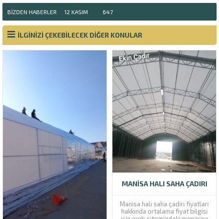
BIZDEN HABERLER
12 KASIM
647
İLGİNİZİ ÇEKEBİLECEK DİĞER KONULAR
MANISA HALI SAHA ÇADIRI
Manisa halı saha çadırı fiyatları
hakkında ortalama fiyat bilgisi
için web sitemizdeki numarayı