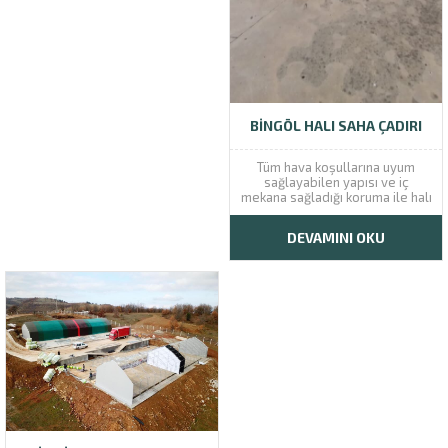
şehri bünyesinde bulunan
girişimcilerin...
BINGÖL HALI SAHA ÇADIRI
Tüm hava koşullarına uyum
sağlayabilen yapısı ve iç
mekana sağladığı koruma ile halı
saha çadırlarını kullanım
sağladığınız süre boyunca
DEVAMINI OKU
yüksek konfor elde edeceksiniz.
Bingöl halı saha çadırı fiyatları,
müşterilerimizin özel
tercihlerine göre değişiklikler
gösterebilmektedir. Bu tür
değişikliklere rağmen, halı
saha...