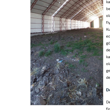
ka
be
ol
fi
Ku
ed
gö
de
ka
ol
ge
de
D
De
fi