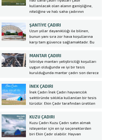
halı saha çadırı fiyatları çadır
sunulmuştur. Ekin çadır olarak her
kullanılacak olan alanın genişliğine,
zaman yenilikçi tasamı ve güvenilir
niteliğine ve halı saha çadırının
markasıyla bir...
tasarımına bağlı olarak değişkenlik
göstermektedir. Firmamız tarafından
ŞANTIYE ÇADIRI
üretilen halı saha çadırları hem gece
Uzun yıllar dayanıklılığı ile bilinen,
hem de gündüz aktiviteleri için engel
bunun yanı sıra zor hava koşullarına
teşkil etmemektedir. Çadırlar
karşı tam güvence sağlamaktadır. Bu
uygulanırken iskelet sistemi üzerine...
nedenlerden dolayı günümüzde yaygın
olarak kullanılmaktadır. Şantiye
MANTAR ÇADIRI
alanlarınızda her türlü gerek kısa
İstiridye mantarı yetiştiriciliği koşulları
gerekse uzun vadeli olsun tüm
uygun olduğunda ve iyi bir tesis
ihtiyaçlarınız için Ekin Çadır
kurulduğunda mantar çadırı son derece
olarak şantiye çadırı üretiyoruz....
kazançlı bir yatırımdır. Tüketimi özellikle
büyükşehirlerde daha fazladır. Kültür
İNEK ÇADIRI
mantarı, etin yerini tutabilecek kadar
İnek Çadırı İnek Çadırı hayvancılık
yoğun protein deposudur. Et fiyatlarına
sektöründe sıklıkla kullanılan bir tesis
bakıldığında çok daha ucuz bir protein...
türüdür. Ekin Çadır tarafından üretilen
ve satılan hayvan çadırları, modern
tarım teknikleri ile uyumlu şekilde
KUZU ÇADIRI
tasarlanmıştır. İnek Çadırı seçerken
Kuzu Çadırı Kuzu Çadırı satın almak
dikkat edilmesi gereken bazı önemli
isteyenler için en iyi seçeneklerden
noktalar vardır. Öncelikle hayvan
biri Ekin Çadır olabilir. Hayvan
sayısına ve ihtiyaca uygun bir...
Çadırı sektöründe lider konumda olan