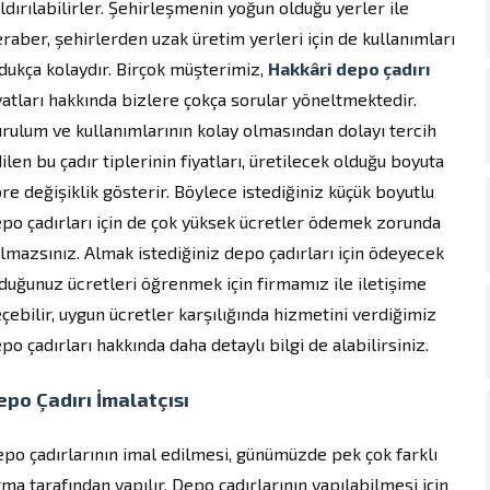
ldırılabilirler. Şehirleşmenin yoğun olduğu yerler ile
raber, şehirlerden uzak üretim yerleri için de kullanımları
dukça kolaydır. Birçok müşterimiz,
Hakkâri depo çadırı
yatları hakkında bizlere çokça sorular yöneltmektedir.
rulum ve kullanımlarının kolay olmasından dolayı tercih
ilen bu çadır tiplerinin fiyatları, üretilecek olduğu boyuta
re değişiklik gösterir. Böylece istediğiniz küçük boyutlu
po çadırları için de çok yüksek ücretler ödemek zorunda
lmazsınız. Almak istediğiniz depo çadırları için ödeyecek
duğunuz ücretleri öğrenmek için firmamız ile iletişime
çebilir, uygun ücretler karşılığında hizmetini verdiğimiz
po çadırları hakkında daha detaylı bilgi de alabilirsiniz.
epo Çadırı İmalatçısı
po çadırlarının imal edilmesi, günümüzde pek çok farklı
rma tarafından yapılır. Depo çadırlarının yapılabilmesi için