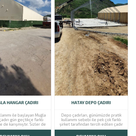
LA HANGAR ÇADIRI
HATAY DEPO ÇADIRI
llanımı ile başlayan Muğla
Depo çadırları, günümüzde pratik
adırı gün geçtikçe farklı
kullanımı sebebi ile pek çok farklı
e de karışmıştır. Sizler de
şirket tarafından tercih edilen çadır
gördüğünüz işleriniz için
türüdür. Depo çadırları, genellikle
ırı satın alarak kolaylık ile
lojistik sektöründe çalışan firmaların