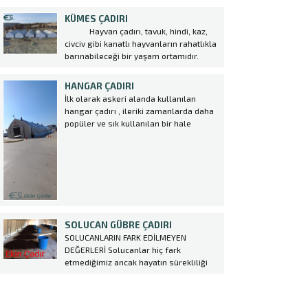
firma, yüksek kaliteli malzemeler
KÜMES ÇADIRI
kullanarak dayanıklı ve uzun ömürlü
Hayvan çadırı, tavuk, hindi, kaz,
çadırlar üretmektedir. Kuzu
civciv gibi kanatlı hayvanların rahatlıkla
Çadırı kurulumu oldukça kolaydır ve
barınabileceği bir yaşam ortamıdır.
çiftlik sahiplerine büyük avantajlar
Ülkemizde kümes hayvancılığı, tavuk
sağlar. Bu çadırlar,...
çiftliği oluşturmak amacıyla kurulan
HANGAR ÇADIRI
Kümes Çadırı ger geçen gün
İlk olarak askeri alanda kullanılan
artmaktadır. Yeni iş alanı kurmak
hangar çadırı , ileriki zamanlarda daha
isteyen girişimcilerin çoğunlukla tercih
popüler ve sık kullanılan bir hale
ettiği kümes hayvancılığı...
gelmek ile birlikte birçok sektörde
kullanılmaya başlanmıştır. Özellikle de
konar göçer sektörlerde konteynırların
yerini alan hangar çadırı birçok avantajı
da beraberinde getirmektedir. hangar...
SOLUCAN GÜBRE ÇADIRI
SOLUCANLARIN FARK EDİLMEYEN
DEĞERLERİ Solucanlar hiç fark
etmediğimiz ancak hayatın sürekliliği
için çok değerli katkıları bulunan
varlıklardır. Toprak solucanlarının
varlığı kadar kompost solucanları da bir