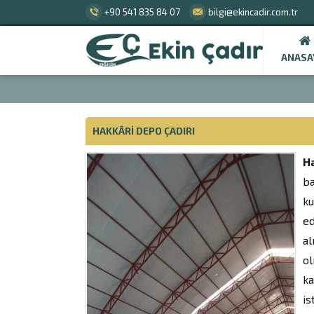
+90 541 835 84 07
bilgi@ekincadir.com.tr
ANASA
HAKKÂRI DEPO ÇADIRI
Ha
ba
ku
ed
al
ol
ka
is