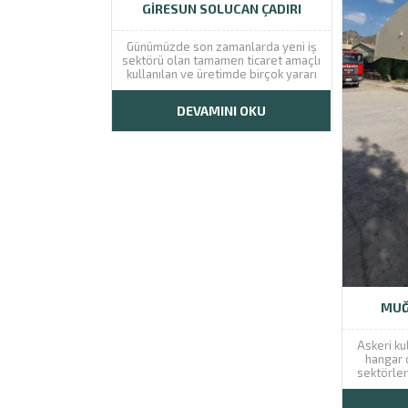
GIRESUN SOLUCAN ÇADIRI
Günümüzde son zamanlarda yeni iş
sektörü olan tamamen ticaret amaçlı
kullanılan ve üretimde birçok yararı
olan solucan gübreleri
kullanılmaktadır. Yapımı kolay fakat
DEVAMINI OKU
biraz zahmetli ve zaman gerektiren
bir iş sektörü olmaktadır. Giresun
ilinde de bu iş sektörüne atılımlar
fazla olmuş...
MUĞ
Askeri ku
hangar ç
sektörler
gerekli 
hangar çad