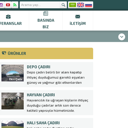
BASINDA
FERANSLAR
İLETIŞIM
BIZ
ÜRÜNLER
DEPO ÇADIRI
Depo çadırı belirli bir alanı kapatıp
ihtiyaç duyduğumuz gerekli eşyaları
güneş ve yağmur gibi etkenlerden
korunması için yapılması şart olan bir
sistemidir. Betonarme yapıların aksine
HAYVAN ÇADIRI
daha hızlı kurulum ve maliyetsiz bir
Hayvancılık ile uğraşan kişilerin ihtiyaç
sistemdir. Betonarme yapılar günümüz
duyduğu çadırlar artık son derece
şartlarında çok prosedür gerektiren
kaliteli yapısıyla hizmetinizde.
yapılardır....
Çadırlarımız büyük bir özen ve emek ile
imal edilmiş, kaliteli ve dayanıklı
HALI SAHA ÇADIRI
şekilde üretilerek piyasaya