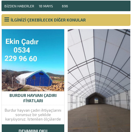
BIZDEN HABERLER
18 MAYIS
696
İLGİNİZİ ÇEKEBİLECEK DİĞER KONULAR
BURDUR HAYVAN ÇADIRI
FIYATLARI
Burdur hayvan çadırı ihtiyaçlarını
sorunsuz bir şekilde
karşılıyoruz. İstenilen ölçülerde
hazırlanan özel hayvan çadırları
için geniş geri ödeme
DEVAMINI OKU