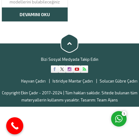
modellerini bulabileceğiniz
balıkesir mantar çadırı web
sitemiz ayrıcalığı ile Ağrı’ya ve
DEVAMINI OKU
Türkiye’nin her noktasına ürün
sipariş edebilirsiniz.
Çadırlarımız; çift kuşaklı iskelete
sahip, nemlendirme,
havalandırma, aydınlatma ve
izolasyon sistemleri otomatik
olarak çalışan sistematik...
Müşteri Temsilcisi
Bizi Sosyal Medyada Takip Edin
Hayvan Çadırı
İstiridye Mantar Çadırı
Solucan Gübre Çadırı
Copyright Ekin Çadır - 2017-2024 | Tüm hakları saklıdır. Sitede bulunan tüm
Cevap Yaz
materyallerin kullanımı yasaktır. Tasarım:
Team Ajans
1