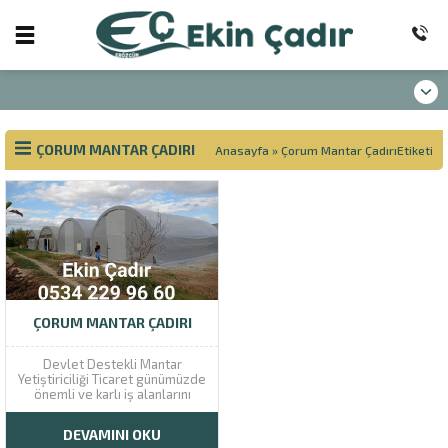
ÇORUM MANTAR ÇADIRI
Anasayfa
»
Çorum Mantar ÇadırıEtiketi
ÇORUM MANTAR ÇADIRI
Devlet Destekli Mantar
Yetiştiriciliği Ticaret günümüzde
önemli ve karlı iş alanlarını
oluşturmaktadır. Kendi ticari
ürününüzü yetiştirmek ve bunu
DEVAMINI OKU
satışa sunmak için sizleri