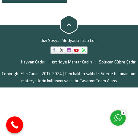
destekliyoruz. Yeni ticari
atılımlarınız sayesinde oldukça
kazançlı işlere el
atabilirsiniz. Yeni iş arayanlara
ve işini kurmak isteyenlere
yardımcı olan...
Bizi Sosyal Medyada Takip Edin
Müşteri Temsilcisi
Hayvan Çadırı
İstiridye Mantar Çadırı
Solucan Gübre Çadırı
Copyright Ekin Çadır - 2017-2024 | Tüm hakları saklıdır. Sitede bulunan tüm
materyallerin kullanımı yasaktır. Tasarım:
Team Ajans
Cevap Yaz
1