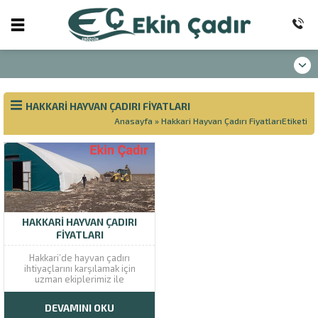
HAKKARI HAYVAN ÇADIRI FIYATLARI
Anasayfa
»
Hakkari Hayvan Çadırı FiyatlarıEtiketi
HAKKARI HAYVAN ÇADIRI
FIYATLARI
Hakkari’de hayvan çadırı
ihtiyaçlarını karşılamak için
uzman ekiplerimiz ile
çalışmalarımıza devam
ediyoruz. Hakkari’de hayvancılık
DEVAMINI OKU
ile ilgilenenlerin yıl içerisinde