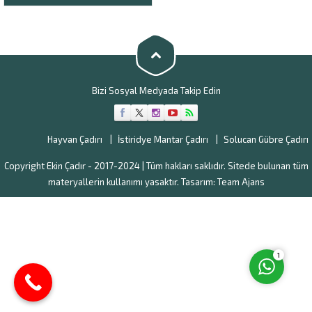
birçok ihtiyacı olabiliyor.
Özellikle hem yaz hem de kış
aylarında zor hava şartları
bulunan Hakkari’de dayanıklı ve
kaliteli hayvancılık ürünlerinin
kullanılması gerekiyor....
Bizi Sosyal Medyada Takip Edin
Müşteri Temsilcisi
Hayvan Çadırı
İstiridye Mantar Çadırı
Solucan Gübre Çadırı
Copyright Ekin Çadır - 2017-2024 | Tüm hakları saklıdır. Sitede bulunan tüm
materyallerin kullanımı yasaktır. Tasarım:
Team Ajans
Cevap Yaz
1