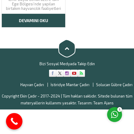
Ege Bölgesi’nde yapılan
birtakım hayvancılık faaliyetleri
vardır. Bu faaliyetler kapsamlı
çalışmalar ve planlar ile
DEVAMINI OKU
başlatılır. İzmir özellikle süt ve
süt ürünleri faaliyetlerinde
önemli bir rol oynamaktadır. Bu
neden ile de büyükbaş
hayvancılık birçok şehre göre...
Müşteri Temsilcisi
Bizi Sosyal Medyada Takip Edin
Hayvan Çadırı
İstiridye Mantar Çadırı
Solucan Gübre Çadırı
Cevap Yaz
Copyright Ekin Çadır - 2017-2024 | Tüm hakları saklıdır. Sitede bulunan tüm
materyallerin kullanımı yasaktır. Tasarım:
Team Ajans
1