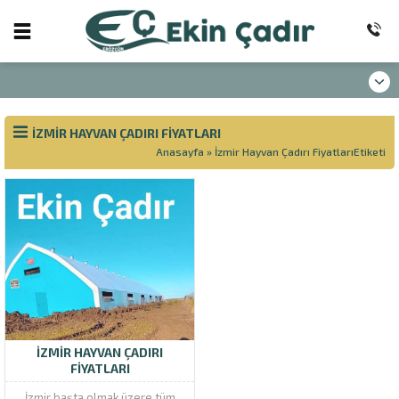
İZMIR HAYVAN ÇADIRI FIYATLARI
Anasayfa
»
İzmir Hayvan Çadırı FiyatlarıEtiketi
İZMIR HAYVAN ÇADIRI
FIYATLARI
İzmir başta olmak üzere tüm