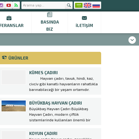
BASINDA
FERANSLAR
İLETIŞIM
BIZ
ÜRÜNLER
KÜMES ÇADIRI
Hayvan çadırı, tavuk, hindi, kaz,
civciv gibi kanatlı hayvanların rahatlıkla
barınabileceği bir yaşam ortamıdır.
Ülkemizde kümes hayvancılığı, tavuk
çiftliği oluşturmak amacıyla kurulan
BÜYÜKBAŞ HAYVAN ÇADIRI
Kümes Çadırı ger geçen gün
Büyükbaş Hayvan Çadırı Büyükbaş
artmaktadır. Yeni iş alanı kurmak
Hayvan Çadırı, modern çiftlik
isteyen girişimcilerin çoğunlukla tercih
sistemlerinde kullanılan önemli bir
ettiği kümes hayvancılığı...
yapıdır. Bu çadırlar, hayvanların
barınma ihtiyacını karşılayarak onların
KOYUN ÇADIRI
sağlıklı bir şekilde beslenmesine