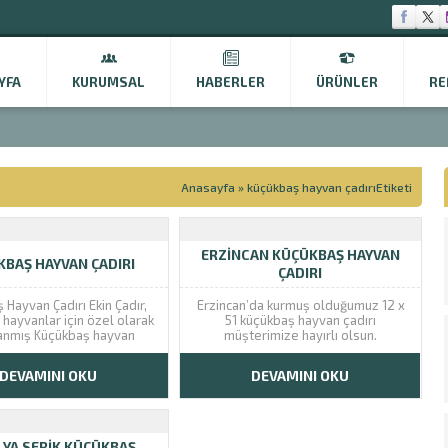
YFA
KURUMSAL
HABERLER
ÜRÜNLER
RE
Anasayfa
»
küçükbaş hayvan çadırıEtiketi
ERZINCAN KÜÇÜKBAŞ HAYVAN
BAŞ HAYVAN ÇADIRI
ÇADIRI
 Hayvan Çadırı Ekin Çadır,
Erzincan’da kurmuş olduğumuz 12 x
 hayvanlar için özel olarak
51 küçükbaş hayvan çadırı
anmış Küçükbaş hayvan
müşterimize hayırlı olsun.
üretmektedir. Bu çadırlar,
ın rahatça barınabileceği,
DEVAMINI OKU
DEVAMINI OKU
eceği ve doğal şartlardan
meden yetiştirilebileceği
 sağlamaktadır. Küçükbaş
iştiriciliği yapan çiftçiler
yvan çadırı kurulumunda
YA SERIK KÜÇÜKBAŞ