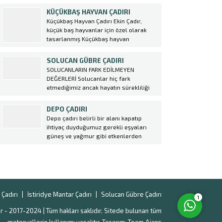
firma, yüksek kaliteli malzemeler
KÜÇÜKBAŞ HAYVAN ÇADIRI
kullanarak dayanıklı ve uzun ömürlü
Küçükbaş Hayvan Çadırı Ekin Çadır,
çadırlar üretmektedir. Kuzu
küçük baş hayvanlar için özel olarak
Çadırı kurulumu oldukça kolaydır ve
tasarlanmış Küçükbaş hayvan
çiftlik sahiplerine büyük avantajlar
çadırı üretmektedir. Bu çadırlar,
sağlar. Bu çadırlar,...
hayvanların rahatça barınabileceği,
SOLUCAN GÜBRE ÇADIRI
korunabileceği ve doğal şartlardan
SOLUCANLARIN FARK EDİLMEYEN
etkilenmeden yetiştirilebileceği alanlar
DEĞERLERİ Solucanlar hiç fark
sağlamaktadır. Küçükbaş hayvan
etmediğimiz ancak hayatın sürekliliği
yetiştiriciliği yapan çiftçiler için hayvan
Müşteri Temsilcisi
için çok değerli katkıları bulunan
çadırı kurulumunda profesyonel destek
varlıklardır. Toprak solucanlarının
DEPO ÇADIRI
almak oldukça önemlidir....
varlığı kadar kompost solucanları da bir
Depo çadırı belirli bir alanı kapatıp
o kadar önemlidir. Organik gıda
ihtiyaç duyduğumuz gerekli eşyaları
üretiminde hem toprağı gübreleyen
güneş ve yağmur gibi etkenlerden
hem de yararlı olmayan böceklerin
korunması için yapılması şart olan bir
istilasından...
sistemidir. Betonarme yapıların aksine
daha hızlı kurulum ve maliyetsiz bir
Cevap Yaz
sistemdir. Betonarme yapılar günümüz
şartlarında çok prosedür gerektiren
yapılardır....
Çadırı
İstiridye Mantar Çadırı
Solucan Gübre Çadırı
1
r - 2017-2024 | Tüm hakları saklıdır. Sitede bulunan tüm