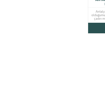
profesyo
Antaly
olduğumuz
çadırı m