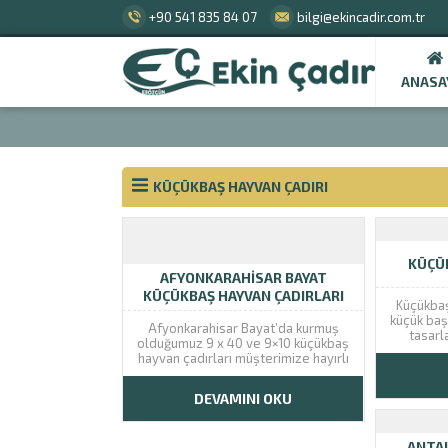
+90 541 835 84 07
bilgi@ekincadir.com.tr
ANASA
KÜÇÜKBAŞ HAYVAN ÇADIRI
KÜÇÜK
AFYONKARAHISAR BAYAT
KÜÇÜKBAŞ HAYVAN ÇADIRLARI
Küçükbaş
küçük baş
Afyonkarahisar Bayat’da kurmuş
tasarl
olduğumuz 9 x 40 ve 9×10 küçükbaş
çadırı 
hayvan çadırları müşterimize hayırlı
hayvanlar
olsun.
korunabil
etkilen
DEVAMINI OKU
alanlar
hayvan yet
için ha
ANTAL