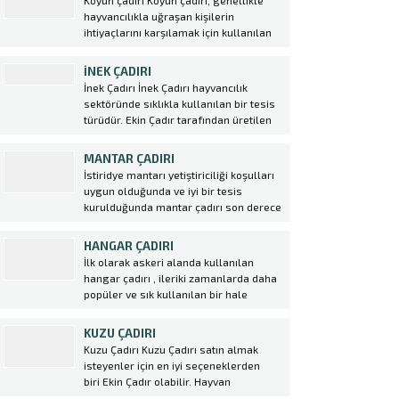
Koyun çadırı Koyun çadırı, genellikle
olanak sağlar. Ekin Çadır tarafından
hayvancılıkla uğraşan kişilerin
üretilen bu çadırlar, dayanıklı ve uzun
ihtiyaçlarını karşılamak için kullanılan
ömürlü malzemelerden yapılmıştır.
özel bir tür çadırdır. Bu çadırlar
Büyükbaş Hayvan Çadırı,...
genellikle koyunların barınması ve
İNEK ÇADIRI
korunması amacıyla kullanılır. Ekin
İnek Çadırı İnek Çadırı hayvancılık
Çadır tarafından üretilen koyun
sektöründe sıklıkla kullanılan bir tesis
çadırları, yüksek kaliteli malzemeler
türüdür. Ekin Çadır tarafından üretilen
kullanılarak dayanıklı ve uzun
ve satılan hayvan çadırları, modern
ömürlüdür. Bu...
tarım teknikleri ile uyumlu şekilde
MANTAR ÇADIRI
tasarlanmıştır. İnek Çadırı seçerken
İstiridye mantarı yetiştiriciliği koşulları
dikkat edilmesi gereken bazı önemli
uygun olduğunda ve iyi bir tesis
noktalar vardır. Öncelikle hayvan
kurulduğunda mantar çadırı son derece
sayısına ve ihtiyaca uygun bir...
kazançlı bir yatırımdır. Tüketimi özellikle
büyükşehirlerde daha fazladır. Kültür
HANGAR ÇADIRI
mantarı, etin yerini tutabilecek kadar
İlk olarak askeri alanda kullanılan
yoğun protein deposudur. Et fiyatlarına
hangar çadırı , ileriki zamanlarda daha
bakıldığında çok daha ucuz bir protein...
popüler ve sık kullanılan bir hale
gelmek ile birlikte birçok sektörde
kullanılmaya başlanmıştır. Özellikle de
KUZU ÇADIRI
konar göçer sektörlerde konteynırların
Kuzu Çadırı Kuzu Çadırı satın almak
yerini alan hangar çadırı birçok avantajı
isteyenler için en iyi seçeneklerden
da beraberinde getirmektedir. hangar...
biri Ekin Çadır olabilir. Hayvan
Çadırı sektöründe lider konumda olan