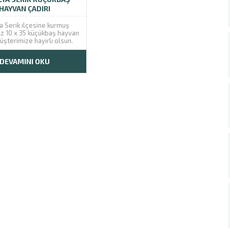
nel destek almak oldukça
HAYVAN ÇADIRI
önemlidir....
a Serik ilçesine kurmuş
 10 x 35 küçükbaş hayvan
üşterimize hayırlı olsun.
DEVAMINI OKU