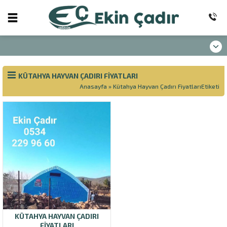
KÜTAHYA HAYVAN ÇADIRI FIYATLARI
Anasayfa
»
Kütahya Hayvan Çadırı FiyatlarıEtiketi
KÜTAHYA HAYVAN ÇADIRI
FIYATLARI