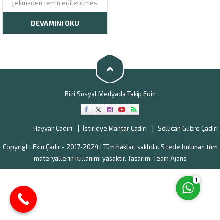
çekmeden temin edilebilmesi
adına ekonomik fiyatlar ile
satışa sunulmaktadır. Büyükbaş
DEVAMINI OKU
ve küçükbaş hayvan
yetiştiriciliği ile ilgilenen
kişilerin, geleneksel ahırlardan
daha konforlu ve güvenli olan
bu çadırlara sahip olabilmesi
adına uygun ödeme seçenekleri
de...
Müşteri Temsilcisi
Bizi Sosyal Medyada Takip Edin
Hayvan Çadırı
İstiridye Mantar Çadırı
Solucan Gübre Çadırı
Copyright Ekin Çadır - 2017-2024 | Tüm hakları saklıdır. Sitede bulunan tüm
Cevap Yaz
materyallerin kullanımı yasaktır. Tasarım:
Team Ajans
1