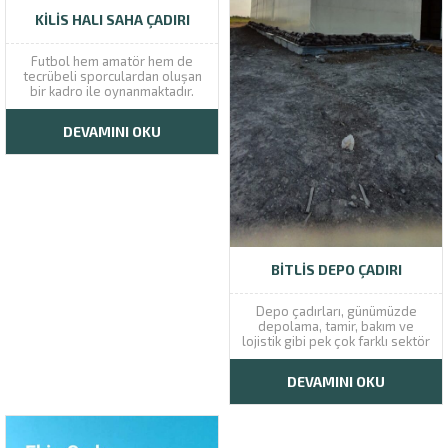
KILIS HALI SAHA ÇADIRI
Futbol hem amatör hem de
tecrübeli sporculardan oluşan
bir kadro ile oynanmaktadır.
Gerek küçük müsabakalarda
gerekse de diğer maçlarda
DEVAMINI OKU
futbol için halı sahalar tercih
edilmektedir. Halı saha sahipleri
sahalarını günlük ya da saatlik
olarak kiraya vererek ekonomik
kazanç elde etmektedir....
BITLIS DEPO ÇADIRI
Depo çadırları, günümüzde
depolama, tamir, bakım ve
lojistik gibi pek çok farklı sektör
için kolay kullanıma sahip olan
çadırlardır. Bu çadırların hem
DEVAMINI OKU
büyük hem de küçük şehirlerde
fazlaca kullanılmasının
sebeplerinden en önemlileri,
kurulumları ile toplanmalarının
kolay ve hızlı bir şekilde...