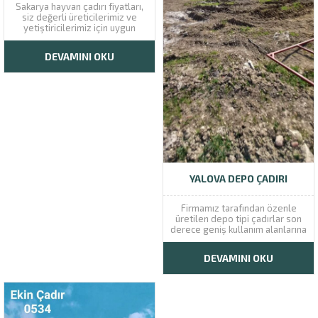
Sakarya hayvan çadırı fiyatları,
siz değerli üreticilerimiz ve
yetiştiricilerimiz için uygun
fiyatlara satışa sunulmaktadır.
Hayvan yetiştiriciliği ile ilgilenen
DEVAMINI OKU
kişilerin, hayvanlar için gerek
duydukları barınma alanlarını
sorunsuz bir şekilde
karşılıyoruz. İstediğiniz
ebatlarda hazırlanan çadırlar,
uygun fiyat seçenekleri ile
sizleri bekliyor. Temin...
YALOVA DEPO ÇADIRI
Firmamız tarafından özenle
üretilen depo tipi çadırlar son
derece geniş kullanım alanlarına
sahiptir. İlk olarak sadece depo
amacı ile kullanılan bu çadırlar
DEVAMINI OKU
zaman geçtikçe farklı
sektörlerde farklı kişilerin
ihtiyacına yönelik olarak
kullanılmaya başlanıp
üretilmiştir. Bu çadır tipi ile
birlikte sizler...