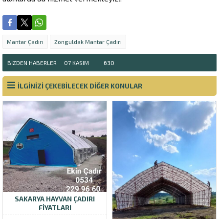
Mantar Çadırı
Zonguldak Mantar Çadırı
BIZDEN HABERLER
07 KASIM
630
İLGİNİZİ ÇEKEBİLECEK DİĞER KONULAR
SAKARYA HAYVAN ÇADIRI
FIYATLARI