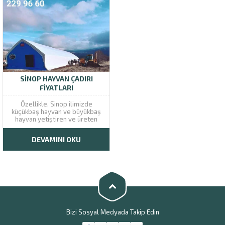
SINOP HAYVAN ÇADIRI
FIYATLARI
Özellikle, Sinop ilimizde
küçükbaş hayvan ve büyükbaş
hayvan yetiştiren ve üreten
kişilerin ihtiyaçlarını
karşılamaktayız. Sinop hayvan
DEVAMINI OKU
çadırı fiyatları, yetiştiricilerin ve
Müşteri Temsilcisi
üreticilerin bütçelerini
zorlamayacak seviyelerde
satışa sunulmaktadır. Uygun
ödeme seçeneklerinin de
müşterilerimize sağlanması ile
büyükbaş hayvanların ve
küçükbaş hayvanların barınma
sorunlarını...
Bizi Sosyal Medyada Takip Edin
Cevap Yaz