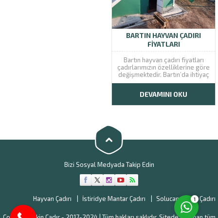
BARTIN HAYVAN ÇADIRI
FIYATLARI
Bartın hayvan çadırı fiyatları
çadırlarımızın özelliklerine göre
değişmektedir. Bartın’da ihtiyaç
duyulan kaliteli çadırların
üretimi konusunda aktif rol
DEVAMINI OKU
üstlenen firmamız özel hayvan
Müşteri Temsilcisi
çadırlarını geniş geri ödeme
seçenekleri ile birlikte
sunmaktadır. Çadırlarımızın
uygun fiyatlı olması
müşterilerimizden gelen
memnuniyet taleplerini
artırmaktadır. Kaliteden ödün...
Bizi Sosyal Medyada Takip Edin
Cevap Yaz
Hayvan Çadırı
İstiridye Mantar Çadırı
Solucan Gübre Çadırı
1
Copyright Ekin Çadır - 2017-2024 | Tüm hakları saklıdır. Sitede bulunan tüm