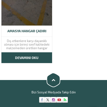
AMASYA HANGAR ÇADIRI
Dış etkenlere karşı dayanıklı
olması için birinci sınıf kalitedeki
malzemeden üretilen hangar
çadırı, her türlü korunma,
barınma ve çalışma ihtiyaçlarına
DEVAMINI OKU
karşılık verecek özelliklere
Müşteri Temsilcisi
sahiptir. Soğuk iklimlerde
rahatlıkla kullanılabilen hangar
çadırlarında malzeme kalitesi
son derece önemlidir. Uzun
yıllar boyunca deforme
olmadan...
Bizi Sosyal Medyada Takip Edin
Cevap Yaz