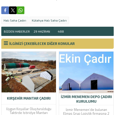
Halı Saha Çadırı
Kütahya Halı Saha Çadırı
BIZDEN HABERLER
29 HAZIRAN
488
İLGİNİZİ ÇEKEBİLECEK DİĞER KONULAR
İZMIR MENEMEN DEPO ÇADIRI
KIRŞEHIR MANTAR ÇADIRI
KURULUMU
Uygun Koşullar Oluşturulduğu
İzmir Menemen’de bulunan
Taktirde İstiridye Mantarı
Elmas Grup Lojistik firmasına 2