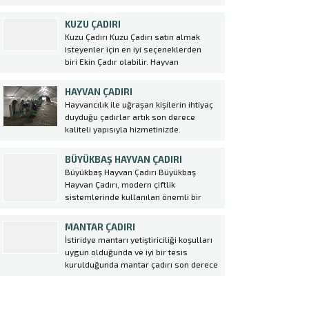
KUZU ÇADIRI
Kuzu Çadırı Kuzu Çadırı satın almak
isteyenler için en iyi seçeneklerden
biri Ekin Çadır olabilir. Hayvan
Çadırı sektöründe lider konumda olan
firma, yüksek kaliteli malzemeler
HAYVAN ÇADIRI
kullanarak dayanıklı ve uzun ömürlü
Hayvancılık ile uğraşan kişilerin ihtiyaç
çadırlar üretmektedir. Kuzu
duyduğu çadırlar artık son derece
Çadırı kurulumu oldukça kolaydır ve
kaliteli yapısıyla hizmetinizde.
çiftlik sahiplerine büyük avantajlar
Çadırlarımız büyük bir özen ve emek ile
sağlar. Bu çadırlar,...
imal edilmiş, kaliteli ve dayanıklı
BÜYÜKBAŞ HAYVAN ÇADIRI
şekilde üretilerek piyasaya
Büyükbaş Hayvan Çadırı Büyükbaş
sunulmuştur. Ekin çadır olarak her
Hayvan Çadırı, modern çiftlik
zaman yenilikçi tasamı ve güvenilir
sistemlerinde kullanılan önemli bir
markasıyla bir...
Müşteri Temsilcisi
yapıdır. Bu çadırlar, hayvanların
barınma ihtiyacını karşılayarak onların
MANTAR ÇADIRI
sağlıklı bir şekilde beslenmesine
İstiridye mantarı yetiştiriciliği koşulları
olanak sağlar. Ekin Çadır tarafından
uygun olduğunda ve iyi bir tesis
üretilen bu çadırlar, dayanıklı ve uzun
kurulduğunda mantar çadırı son derece
ömürlü malzemelerden yapılmıştır.
kazançlı bir yatırımdır. Tüketimi özellikle
Büyükbaş Hayvan Çadırı,...
büyükşehirlerde daha fazladır. Kültür
mantarı, etin yerini tutabilecek kadar
Cevap Yaz