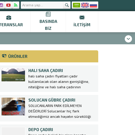
BASINDA
FERANSLAR
İLETIŞIM
BIZ
ÜRÜNLER
HALI SAHA ÇADIRI
halı saha çadırı fiyatları çadır
kullanılacak olan alanın genişliğine,
niteliğine ve halı saha çadırının
tasarımına bağlı olarak değişkenlik
göstermektedir. Firmamız tarafından
SOLUCAN GÜBRE ÇADIRI
üretilen halı saha çadırları hem gece
SOLUCANLARIN FARK EDİLMEYEN
hem de gündüz aktiviteleri için engel
DEĞERLERİ Solucanlar hiç fark
teşkil etmemektedir. Çadırlar
etmediğimiz ancak hayatın sürekliliği
uygulanırken iskelet sistemi üzerine...
için çok değerli katkıları bulunan
varlıklardır. Toprak solucanlarının
DEPO ÇADIRI
varlığı kadar kompost solucanları da bir