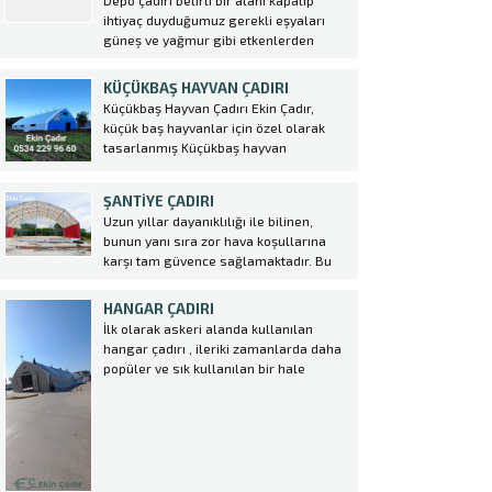
Depo çadırı belirli bir alanı kapatıp
o kadar önemlidir. Organik gıda
ihtiyaç duyduğumuz gerekli eşyaları
üretiminde hem toprağı gübreleyen
güneş ve yağmur gibi etkenlerden
hem de yararlı olmayan böceklerin
korunması için yapılması şart olan bir
istilasından...
sistemidir. Betonarme yapıların aksine
KÜÇÜKBAŞ HAYVAN ÇADIRI
daha hızlı kurulum ve maliyetsiz bir
Küçükbaş Hayvan Çadırı Ekin Çadır,
sistemdir. Betonarme yapılar günümüz
küçük baş hayvanlar için özel olarak
şartlarında çok prosedür gerektiren
tasarlanmış Küçükbaş hayvan
yapılardır....
çadırı üretmektedir. Bu çadırlar,
hayvanların rahatça barınabileceği,
ŞANTIYE ÇADIRI
korunabileceği ve doğal şartlardan
Uzun yıllar dayanıklılığı ile bilinen,
etkilenmeden yetiştirilebileceği alanlar
bunun yanı sıra zor hava koşullarına
sağlamaktadır. Küçükbaş hayvan
karşı tam güvence sağlamaktadır. Bu
yetiştiriciliği yapan çiftçiler için hayvan
nedenlerden dolayı günümüzde yaygın
çadırı kurulumunda profesyonel destek
olarak kullanılmaktadır. Şantiye
almak oldukça önemlidir....
HANGAR ÇADIRI
alanlarınızda her türlü gerek kısa
İlk olarak askeri alanda kullanılan
gerekse uzun vadeli olsun tüm
hangar çadırı , ileriki zamanlarda daha
ihtiyaçlarınız için Ekin Çadır
popüler ve sık kullanılan bir hale
olarak şantiye çadırı üretiyoruz....
gelmek ile birlikte birçok sektörde
kullanılmaya başlanmıştır. Özellikle de
konar göçer sektörlerde konteynırların
yerini alan hangar çadırı birçok avantajı
da beraberinde getirmektedir. hangar...