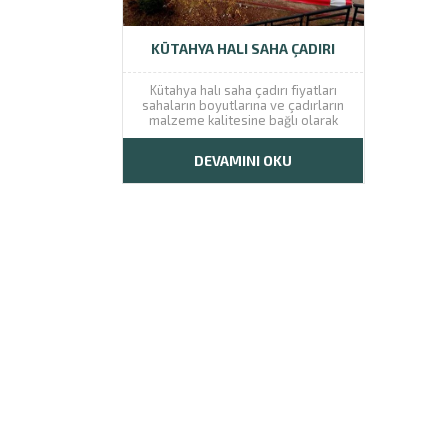
KÜTAHYA HALI SAHA ÇADIRI
Kütahya halı saha çadırı fiyatları
sahaların boyutlarına ve çadırların
malzeme kalitesine bağlı olarak
değişmektedir. Halı sahaları gerek
yağmurdan gerekse de kardan
DEVAMINI OKU
koruyabilen halı saha çadırları,
sporcular için rahat bir ortam
yaratmaktadır. Çadır ile çevrelenen
sahalar kapalı sahalara göre çok
daha...