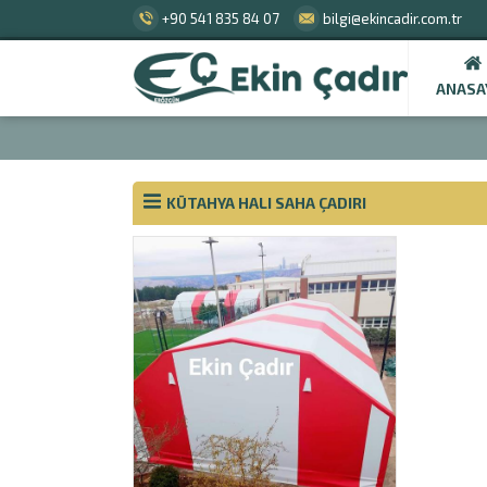
+90 541 835 84 07
bilgi@ekincadir.com.tr
ANASA
KÜTAHYA HALI SAHA ÇADIRI