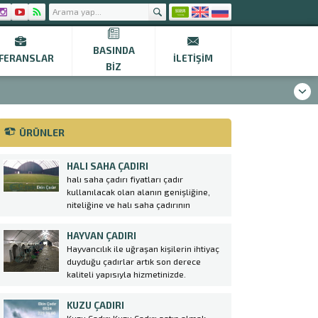
BASINDA
FERANSLAR
İLETIŞIM
BIZ
ÜRÜNLER
HALI SAHA ÇADIRI
halı saha çadırı fiyatları çadır
kullanılacak olan alanın genişliğine,
niteliğine ve halı saha çadırının
tasarımına bağlı olarak değişkenlik
göstermektedir. Firmamız tarafından
HAYVAN ÇADIRI
üretilen halı saha çadırları hem gece
Hayvancılık ile uğraşan kişilerin ihtiyaç
hem de gündüz aktiviteleri için engel
duyduğu çadırlar artık son derece
teşkil etmemektedir. Çadırlar
kaliteli yapısıyla hizmetinizde.
uygulanırken iskelet sistemi üzerine...
Çadırlarımız büyük bir özen ve emek ile
imal edilmiş, kaliteli ve dayanıklı
KUZU ÇADIRI
şekilde üretilerek piyasaya