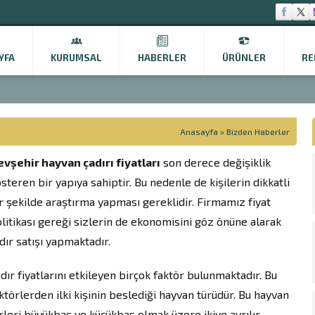
YFA
KURUMSAL
HABERLER
ÜRÜNLER
RE
Anasayfa
»
Bizden Haberler
vşehir hayvan çadırı fiyatları
son derece değişiklik
steren bir yapıya sahiptir. Bu nedenle de kişilerin dikkatli
r şekilde araştırma yapması gereklidir. Firmamız fiyat
litikası gereği sizlerin de ekonomisini göz önüne alarak
dır satışı yapmaktadır.
dır fiyatlarını etkileyen birçok faktör bulunmaktadır. Bu
ktörlerden ilki kişinin beslediği hayvan türüdür. Bu hayvan
rleri büyükbaş ve küçükbaş olmak üzere ikiye ayrılır.