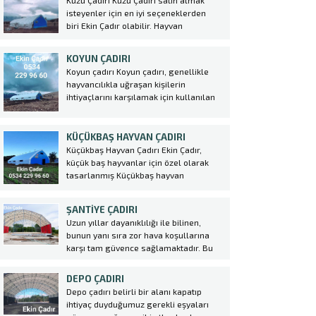
Kuzu Çadırı Kuzu Çadırı satın almak
sunulmuştur. Ekin çadır olarak her
isteyenler için en iyi seçeneklerden
zaman yenilikçi tasamı ve güvenilir
biri Ekin Çadır olabilir. Hayvan
markasıyla bir...
Çadırı sektöründe lider konumda olan
firma, yüksek kaliteli malzemeler
KOYUN ÇADIRI
kullanarak dayanıklı ve uzun ömürlü
Koyun çadırı Koyun çadırı, genellikle
çadırlar üretmektedir. Kuzu
hayvancılıkla uğraşan kişilerin
Çadırı kurulumu oldukça kolaydır ve
ihtiyaçlarını karşılamak için kullanılan
çiftlik sahiplerine büyük avantajlar
özel bir tür çadırdır. Bu çadırlar
sağlar. Bu çadırlar,...
genellikle koyunların barınması ve
korunması amacıyla kullanılır. Ekin
KÜÇÜKBAŞ HAYVAN ÇADIRI
Çadır tarafından üretilen koyun
Küçükbaş Hayvan Çadırı Ekin Çadır,
çadırları, yüksek kaliteli malzemeler
küçük baş hayvanlar için özel olarak
kullanılarak dayanıklı ve uzun
tasarlanmış Küçükbaş hayvan
ömürlüdür. Bu...
çadırı üretmektedir. Bu çadırlar,
hayvanların rahatça barınabileceği,
ŞANTIYE ÇADIRI
korunabileceği ve doğal şartlardan
Uzun yıllar dayanıklılığı ile bilinen,
etkilenmeden yetiştirilebileceği alanlar
bunun yanı sıra zor hava koşullarına
sağlamaktadır. Küçükbaş hayvan
karşı tam güvence sağlamaktadır. Bu
yetiştiriciliği yapan çiftçiler için hayvan
nedenlerden dolayı günümüzde yaygın
çadırı kurulumunda profesyonel destek
olarak kullanılmaktadır. Şantiye
almak oldukça önemlidir....
DEPO ÇADIRI
alanlarınızda her türlü gerek kısa
Depo çadırı belirli bir alanı kapatıp
gerekse uzun vadeli olsun tüm
ihtiyaç duyduğumuz gerekli eşyaları
ihtiyaçlarınız için Ekin Çadır