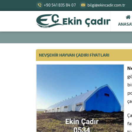
+90 541 835 84 07
bilgi@ekincadir.com.tr
ANASA
NEVŞEHIR HAYVAN ÇADIRI FIYATLARI
Ne
gö
bi
po
ça
Ça
fa
tü