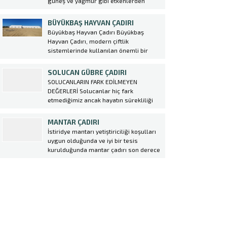
güneş ve yağmur gibi etkenlerden
olarak şantiye çadırı üretiyoruz....
korunması için yapılması şart olan bir
sistemidir. Betonarme yapıların aksine
BÜYÜKBAŞ HAYVAN ÇADIRI
daha hızlı kurulum ve maliyetsiz bir
Büyükbaş Hayvan Çadırı Büyükbaş
sistemdir. Betonarme yapılar günümüz
Hayvan Çadırı, modern çiftlik
şartlarında çok prosedür gerektiren
sistemlerinde kullanılan önemli bir
yapılardır....
yapıdır. Bu çadırlar, hayvanların
barınma ihtiyacını karşılayarak onların
SOLUCAN GÜBRE ÇADIRI
sağlıklı bir şekilde beslenmesine
SOLUCANLARIN FARK EDİLMEYEN
olanak sağlar. Ekin Çadır tarafından
DEĞERLERİ Solucanlar hiç fark
üretilen bu çadırlar, dayanıklı ve uzun
etmediğimiz ancak hayatın sürekliliği
ömürlü malzemelerden yapılmıştır.
için çok değerli katkıları bulunan
Büyükbaş Hayvan Çadırı,...
varlıklardır. Toprak solucanlarının
MANTAR ÇADIRI
varlığı kadar kompost solucanları da bir
İstiridye mantarı yetiştiriciliği koşulları
o kadar önemlidir. Organik gıda
uygun olduğunda ve iyi bir tesis
üretiminde hem toprağı gübreleyen
kurulduğunda mantar çadırı son derece
hem de yararlı olmayan böceklerin
kazançlı bir yatırımdır. Tüketimi özellikle
istilasından...
büyükşehirlerde daha fazladır. Kültür
mantarı, etin yerini tutabilecek kadar
yoğun protein deposudur. Et fiyatlarına
bakıldığında çok daha ucuz bir protein...