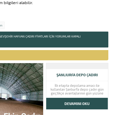
bilgileri alabilir.
rı
NEVŞEHIR HAYVAN ÇADIRI FIYATLARI IÇIN
YORUMLAR KAPALI
ŞANLIURFA DEPO ÇADIRI
İlk etapta depolama amacı ile
kullanılan Şanlıurfa depo çadırı gün
geçtikçe avantajlarının gün yüzüne
çıkması ile birçok farklı sektörde
farklı amaçlar doğrultusunda da
DEVAMINI OKU
kullanılmaya başlanmıştır. İnşaat
sektörü gibi konar göçer
sektörlerde sık sık kullanılan bu