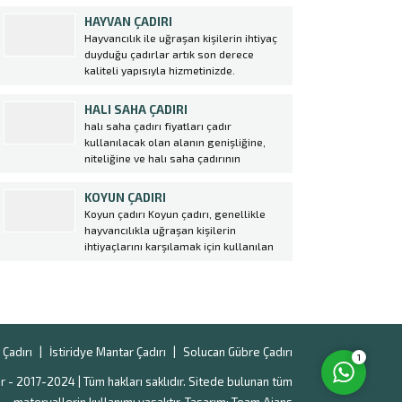
büyükşehirlerde daha fazladır. Kültür
HAYVAN ÇADIRI
mantarı, etin yerini tutabilecek kadar
Hayvancılık ile uğraşan kişilerin ihtiyaç
yoğun protein deposudur. Et fiyatlarına
duyduğu çadırlar artık son derece
bakıldığında çok daha ucuz bir protein...
kaliteli yapısıyla hizmetinizde.
Çadırlarımız büyük bir özen ve emek ile
imal edilmiş, kaliteli ve dayanıklı
HALI SAHA ÇADIRI
şekilde üretilerek piyasaya
halı saha çadırı fiyatları çadır
sunulmuştur. Ekin çadır olarak her
kullanılacak olan alanın genişliğine,
zaman yenilikçi tasamı ve güvenilir
niteliğine ve halı saha çadırının
markasıyla bir...
Müşteri Temsilcisi
tasarımına bağlı olarak değişkenlik
göstermektedir. Firmamız tarafından
KOYUN ÇADIRI
üretilen halı saha çadırları hem gece
Koyun çadırı Koyun çadırı, genellikle
hem de gündüz aktiviteleri için engel
hayvancılıkla uğraşan kişilerin
teşkil etmemektedir. Çadırlar
ihtiyaçlarını karşılamak için kullanılan
uygulanırken iskelet sistemi üzerine...
özel bir tür çadırdır. Bu çadırlar
genellikle koyunların barınması ve
korunması amacıyla kullanılır. Ekin
Cevap Yaz
Çadır tarafından üretilen koyun
çadırları, yüksek kaliteli malzemeler
kullanılarak dayanıklı ve uzun
Çadırı
İstiridye Mantar Çadırı
Solucan Gübre Çadırı
1
ömürlüdür. Bu...
r - 2017-2024 | Tüm hakları saklıdır. Sitede bulunan tüm