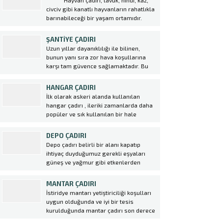
Hayvan çadırı, tavuk, hindi, kaz,
çadırlar üretmektedir. Kuzu
civciv gibi kanatlı hayvanların rahatlıkla
Çadırı kurulumu oldukça kolaydır ve
barınabileceği bir yaşam ortamıdır.
çiftlik sahiplerine büyük avantajlar
Ülkemizde kümes hayvancılığı, tavuk
sağlar. Bu çadırlar,...
çiftliği oluşturmak amacıyla kurulan
ŞANTIYE ÇADIRI
Kümes Çadırı ger geçen gün
Uzun yıllar dayanıklılığı ile bilinen,
artmaktadır. Yeni iş alanı kurmak
bunun yanı sıra zor hava koşullarına
isteyen girişimcilerin çoğunlukla tercih
karşı tam güvence sağlamaktadır. Bu
ettiği kümes hayvancılığı...
nedenlerden dolayı günümüzde yaygın
olarak kullanılmaktadır. Şantiye
HANGAR ÇADIRI
alanlarınızda her türlü gerek kısa
İlk olarak askeri alanda kullanılan
gerekse uzun vadeli olsun tüm
hangar çadırı , ileriki zamanlarda daha
ihtiyaçlarınız için Ekin Çadır
popüler ve sık kullanılan bir hale
olarak şantiye çadırı üretiyoruz....
gelmek ile birlikte birçok sektörde
kullanılmaya başlanmıştır. Özellikle de
DEPO ÇADIRI
konar göçer sektörlerde konteynırların
Depo çadırı belirli bir alanı kapatıp
yerini alan hangar çadırı birçok avantajı
ihtiyaç duyduğumuz gerekli eşyaları
da beraberinde getirmektedir. hangar...
güneş ve yağmur gibi etkenlerden
korunması için yapılması şart olan bir
sistemidir. Betonarme yapıların aksine
MANTAR ÇADIRI
daha hızlı kurulum ve maliyetsiz bir
İstiridye mantarı yetiştiriciliği koşulları
sistemdir. Betonarme yapılar günümüz
uygun olduğunda ve iyi bir tesis
şartlarında çok prosedür gerektiren
kurulduğunda mantar çadırı son derece
yapılardır....
kazançlı bir yatırımdır. Tüketimi özellikle