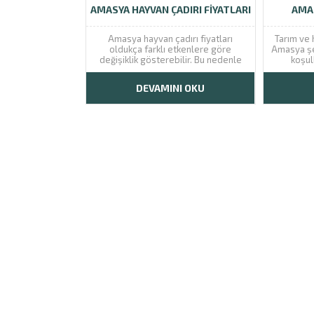
AMASYA HAYVAN ÇADIRI FIYATLARI
AMAS
Amasya hayvan çadırı fiyatları
Tarım ve 
oldukça farklı etkenlere göre
Amasya şe
değişiklik gösterebilir. Bu nedenle
koşul
de çadır alacak kişilerin firmamızı
yetiştir
arayarak gerekli bilgiyi alması
sahiptir. 
DEVAMINI OKU
önerilmektedir. Beslenilen hayvan
birçok değ
türüne göre değişiklik gösteren
yetiştiri
çadır fiyatları son derece farklı
mutlak
skalaya sahiptir. Bu fiyatların dikkatli
h
şekilde incelenmesi...