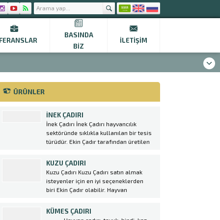
BASINDA
FERANSLAR
İLETIŞIM
BIZ
ÜRÜNLER
İNEK ÇADIRI
İnek Çadırı İnek Çadırı hayvancılık
sektöründe sıklıkla kullanılan bir tesis
türüdür. Ekin Çadır tarafından üretilen
ve satılan hayvan çadırları, modern
tarım teknikleri ile uyumlu şekilde
KUZU ÇADIRI
tasarlanmıştır. İnek Çadırı seçerken
Kuzu Çadırı Kuzu Çadırı satın almak
dikkat edilmesi gereken bazı önemli
isteyenler için en iyi seçeneklerden
noktalar vardır. Öncelikle hayvan
biri Ekin Çadır olabilir. Hayvan
sayısına ve ihtiyaca uygun bir...
Çadırı sektöründe lider konumda olan
firma, yüksek kaliteli malzemeler
KÜMES ÇADIRI
kullanarak dayanıklı ve uzun ömürlü