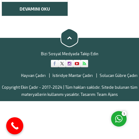
yağmur gibi etkenlerden
korunması için yapılması şart
DEVAMINI OKU
olan bir sistemidir. Betonarme
yapıların aksine daha hızlı
kurulum ve maliyetsiz bir
sistemdir. Betonarme yapılar
günümüz şartlarında çok
prosedür gerektiren
yapılardır....
Müşteri Temsilcisi
Bizi Sosyal Medyada Takip Edin
Hayvan Çadırı
İstiridye Mantar Çadırı
Solucan Gübre Çadırı
Copyright Ekin Çadır - 2017-2024 | Tüm hakları saklıdır. Sitede bulunan tüm
Cevap Yaz
materyallerin kullanımı yasaktır. Tasarım:
Team Ajans
1