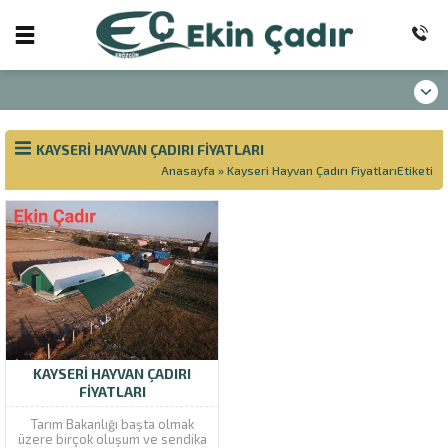
KAYSERI HAYVAN ÇADIRI FIYATLARI
Anasayfa
»
Kayseri Hayvan Çadırı FiyatlarıEtiketi
KAYSERI HAYVAN ÇADIRI
FIYATLARI
Tarım Bakanlığı başta olmak
üzere birçok oluşum ve sendika