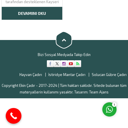
tarafından desteklenen Kayseri
hayvansal üretim alanları,
Türkiye’nin en çok üretim yapan
DEVAMINI OKU
şehirlerinden biridir. Kayseri’de
hayvansal üretim ile ilgilenen
kişilerin desteklenmesi için
birçok yol olabilmektedir. Yetkili
merciler tarafından ayni ve
maddi destekler...
Müşteri Temsilcisi
Bizi Sosyal Medyada Takip Edin
Hayvan Çadırı
İstiridye Mantar Çadırı
Solucan Gübre Çadırı
Copyright Ekin Çadır - 2017-2024 | Tüm hakları saklıdır. Sitede bulunan tüm
Cevap Yaz
materyallerin kullanımı yasaktır. Tasarım:
Team Ajans
1