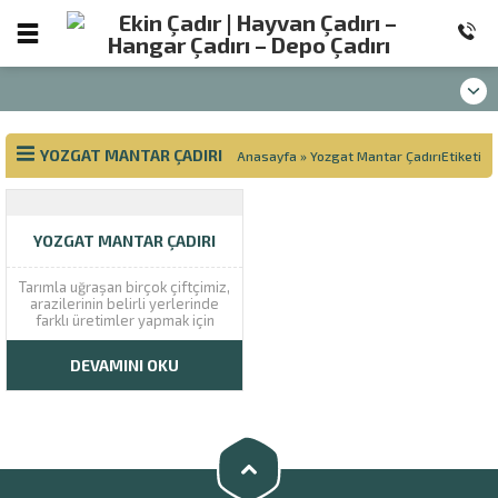
YOZGAT MANTAR ÇADIRI
Anasayfa
»
Yozgat Mantar ÇadırıEtiketi
YOZGAT MANTAR ÇADIRI
Tarımla uğraşan birçok çiftçimiz,
arazilerinin belirli yerlerinde
farklı üretimler yapmak için
girişimlerde bulunmaktadır.
Tarlaların ekimi ve hasadın
DEVAMINI OKU
beklenmesi süreci aylarca
sürmektedir. Bu zaman zarfında
hayvancılıkla uğraşmak veya son
günlerde revaçta olan mantar
üretimiyle iştigal etmek
istemektedir. Yine hobi amaçlı
istiridye...