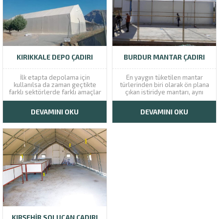
KIRIKKALE DEPO ÇADIRI
BURDUR MANTAR ÇADIRI
İlk etapta depolama için
En yaygın tüketilen mantar
kullanılsa da zaman geçtikte
türlerinden biri olarak ön plana
farklı sektörlerde farklı amaçlar
çıkan istiridye mantarı, aynı
için kullanılan Kırıkkale depo
zamanda lezzetiyle yoğun talep
çadırı üretimi firmamız
almaktadır. Bu yüzden
DEVAMINI OKU
DEVAMINI OKU
tarafından sizler için yıllardır
yetiştiricilik konusunda ülkenin
özenle yapılmaktadır. İç
birçok farklı yerinde üretimi
hacminin geniş olması ve birden
sağlanıyor. Ekonomik açıdan da
fazla kullanım alanına sahip
güzel bir getiri sunduğundan
olması gibi özellikleri ile
dolayı büyük bir ilgi gören...
birlikte...
KIRŞEHIR SOLUCAN ÇADIRI