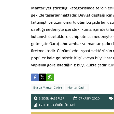
Mantar yetiştiriciliği kategorisinde tercih e
şekilde tasarlanmaktadır. Devlet desteği için 
kullanışlı ve uzun ömürlü olan bu çadırlar, uzu
özelliği nedeniyle içerideki klima, içerideki 
kullanışlı özelliklere sahip olması nedeniyle
gelmiştir. Garaj, ahır, ambar ve mantar çadırı
üretmektedir. Günümüzde inşaat sektörünün ço
popüler hale gelmiştir. Küçük veya büyük araz
yapısına göre istediğiniz büyüklükte çadır k
Bursa Mantar Çadırı
Mantar Çadırı
BIZDEN HABERLER
07 KASIM
2020
1.298
KEZ GÖRÜNTÜLENDI