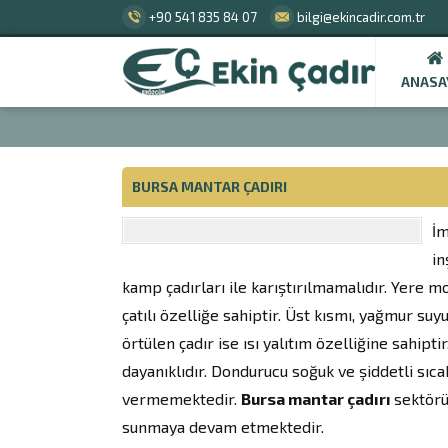
+90 541 835 84 07
bilgi@ekincadir.com.tr
ANASA
BURSA MANTAR ÇADIRI
İm
in
kamp çadırları ile karıştırılmamalıdır. Yere m
çatılı özelliğe sahiptir. Üst kısmı, yağmur su
örtülen çadır ise ısı yalıtım özelliğine sahiptir
dayanıklıdır. Dondurucu soğuk ve şiddetli sıcak
vermemektedir.
Bursa mantar çadırı
sektörü
sunmaya devam etmektedir.