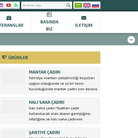
BASINDA
FERANSLAR
İLETIŞIM
BIZ
ÜRÜNLER
MANTAR ÇADIRI
İstiridye mantarı yetiştiriciliği koşulları
uygun olduğunda ve iyi bir tesis
kurulduğunda mantar çadırı son derece
kazançlı bir yatırımdır. Tüketimi özellikle
büyükşehirlerde daha fazladır. Kültür
HALI SAHA ÇADIRI
mantarı, etin yerini tutabilecek kadar
halı saha çadırı fiyatları çadır
yoğun protein deposudur. Et fiyatlarına
kullanılacak olan alanın genişliğine,
bakıldığında çok daha ucuz bir protein...
niteliğine ve halı saha çadırının
tasarımına bağlı olarak değişkenlik
göstermektedir. Firmamız tarafından
ŞANTIYE ÇADIRI
üretilen halı saha çadırları hem gece