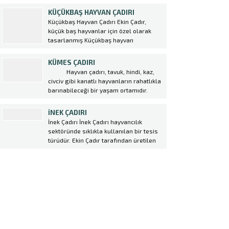
Büyükbaş Hayvan Çadırı,...
kullanılmaya başlanmıştır. Özellikle de
KÜÇÜKBAŞ HAYVAN ÇADIRI
konar göçer sektörlerde konteynırların
Küçükbaş Hayvan Çadırı Ekin Çadır,
yerini alan hangar çadırı birçok avantajı
küçük baş hayvanlar için özel olarak
da beraberinde getirmektedir. hangar...
tasarlanmış Küçükbaş hayvan
çadırı üretmektedir. Bu çadırlar,
hayvanların rahatça barınabileceği,
KÜMES ÇADIRI
korunabileceği ve doğal şartlardan
Hayvan çadırı, tavuk, hindi, kaz,
etkilenmeden yetiştirilebileceği alanlar
civciv gibi kanatlı hayvanların rahatlıkla
sağlamaktadır. Küçükbaş hayvan
barınabileceği bir yaşam ortamıdır.
yetiştiriciliği yapan çiftçiler için hayvan
Ülkemizde kümes hayvancılığı, tavuk
çadırı kurulumunda profesyonel destek
çiftliği oluşturmak amacıyla kurulan
İNEK ÇADIRI
almak oldukça önemlidir....
Kümes Çadırı ger geçen gün
İnek Çadırı İnek Çadırı hayvancılık
artmaktadır. Yeni iş alanı kurmak
sektöründe sıklıkla kullanılan bir tesis
isteyen girişimcilerin çoğunlukla tercih
türüdür. Ekin Çadır tarafından üretilen
ettiği kümes hayvancılığı...
ve satılan hayvan çadırları, modern
tarım teknikleri ile uyumlu şekilde
tasarlanmıştır. İnek Çadırı seçerken
dikkat edilmesi gereken bazı önemli
noktalar vardır. Öncelikle hayvan
sayısına ve ihtiyaca uygun bir...