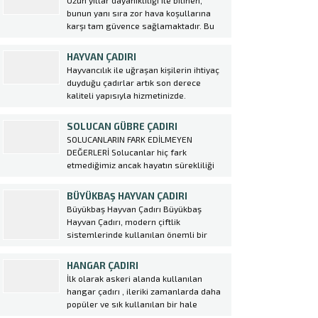
Uzun yıllar dayanıklılığı ile bilinen,
hem de gündüz aktiviteleri için engel
bunun yanı sıra zor hava koşullarına
teşkil etmemektedir. Çadırlar
karşı tam güvence sağlamaktadır. Bu
uygulanırken iskelet sistemi üzerine...
nedenlerden dolayı günümüzde yaygın
olarak kullanılmaktadır. Şantiye
HAYVAN ÇADIRI
alanlarınızda her türlü gerek kısa
Hayvancılık ile uğraşan kişilerin ihtiyaç
gerekse uzun vadeli olsun tüm
duyduğu çadırlar artık son derece
ihtiyaçlarınız için Ekin Çadır
kaliteli yapısıyla hizmetinizde.
olarak şantiye çadırı üretiyoruz....
Çadırlarımız büyük bir özen ve emek ile
imal edilmiş, kaliteli ve dayanıklı
SOLUCAN GÜBRE ÇADIRI
şekilde üretilerek piyasaya
SOLUCANLARIN FARK EDİLMEYEN
sunulmuştur. Ekin çadır olarak her
DEĞERLERİ Solucanlar hiç fark
zaman yenilikçi tasamı ve güvenilir
etmediğimiz ancak hayatın sürekliliği
markasıyla bir...
için çok değerli katkıları bulunan
varlıklardır. Toprak solucanlarının
BÜYÜKBAŞ HAYVAN ÇADIRI
varlığı kadar kompost solucanları da bir
Büyükbaş Hayvan Çadırı Büyükbaş
o kadar önemlidir. Organik gıda
Hayvan Çadırı, modern çiftlik
üretiminde hem toprağı gübreleyen
sistemlerinde kullanılan önemli bir
hem de yararlı olmayan böceklerin
yapıdır. Bu çadırlar, hayvanların
istilasından...
barınma ihtiyacını karşılayarak onların
HANGAR ÇADIRI
sağlıklı bir şekilde beslenmesine
İlk olarak askeri alanda kullanılan
olanak sağlar. Ekin Çadır tarafından
hangar çadırı , ileriki zamanlarda daha
üretilen bu çadırlar, dayanıklı ve uzun
popüler ve sık kullanılan bir hale
ömürlü malzemelerden yapılmıştır.
gelmek ile birlikte birçok sektörde