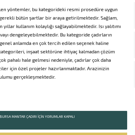
dilen yöntemler, bu kategorideki resmi prosedüre uygun
gerekli bütün şartlar bir araya getirilmektedir. Sağlam,
n yıllar kullanım kolaylığı sağlayabilmektedir. Isı yalıtımı
havayı dengeleyebilmektedir. Bu kategoride çadırların
, genel anlamda en çok tercih edilen seçenek haline
 kategorileri, inşaat sektörüne ihtiyaç kalmadan çözüm
k pahalı hale gelmesi nedeniyle, çadırlar çok daha
iler için özel projeler hazırlanmaktadır. Arazinizin
urulumu gerçekleşmektedir.
BURSA MANTAR ÇADIRI IÇIN
YORUMLAR KAPALI